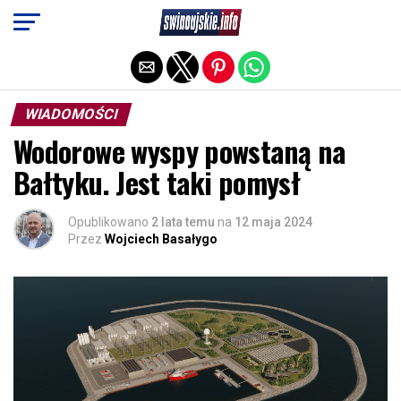
Exit mobile version
WIADOMOŚCI
Wodorowe wyspy powstaną na
Bałtyku. Jest taki pomysł
Opublikowano
2 lata temu
na
12 maja 2024
Przez
Wojciech Basałygo