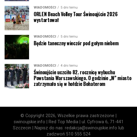
WIADOMOŚCI
5 dni temu
ORLEN Beach Volley Tour Świnoujście 2026
wystartował
WIADOMOŚCI
5 dni temu
Będzie taneczny wieczór pod gołym niebem
WIADOMOŚCI
4 dni temu
Świnoujście uczciło 82. rocznicę wybuchu
Powstania Warszawskiego. O godzinie „W” miasto
zatrzymało się w hołdzie Bohaterom
© Copyright 2026, Wszelkie prawa zastrzeżone |
swinoujskie.info | Red Top Media | ul. Cyfrowa 6, 71-441
Szczecin | Napisz do nas: redakcja@swinoujskie.info lub
zadzwoń 510 555 524