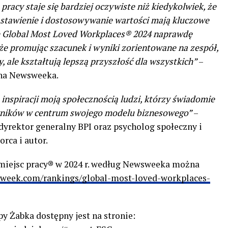
pracy staje się bardziej oczywiste niż kiedykolwiek, że
stawienie i dostosowywanie wartości mają kluczowe
ie Global Most Loved Workplaces® 2024 naprawdę
 że promując szacunek i wyniki zorientowane na zespół,
y, ale kształtują lepszą przyszłość dla wszystkich”
–
lna Newsweeka.
nspiracji moją społecznością ludzi, którzy świadomie
wników w centrum swojego modelu biznesowego”
–
 dyrektor generalny BPI oraz psycholog społeczny i
orca i autor.
h miejsc pracy® w 2024 r. według Newsweeka można
week.com/rankings/global-most-loved-workplaces-
y Żabka dostępny jest na stronie: