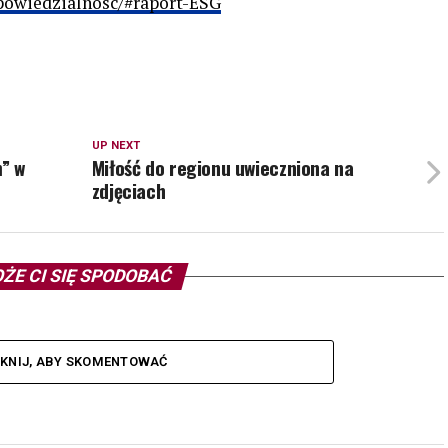
powiedzialnosc/#raport-ESG
UP NEXT
m” w
Miłość do regionu uwieczniona na
zdjęciach
ŻE CI SIĘ SPODOBAĆ
IKNIJ, ABY SKOMENTOWAĆ