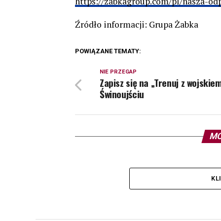
https://zabkagroup.com/pl/nasza-od
Źródło informacji: Grupa Żabka
POWIĄZANE TEMATY:
NIE PRZEGAP
Zapisz się na „Trenuj z wojskie
Świnoujściu
MO
KL