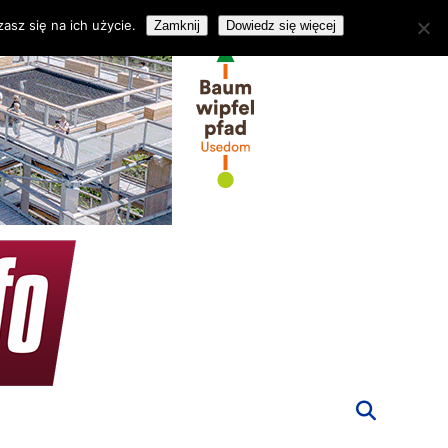
asz się na ich użycie.
Zamknij
Dowiedz się więcej