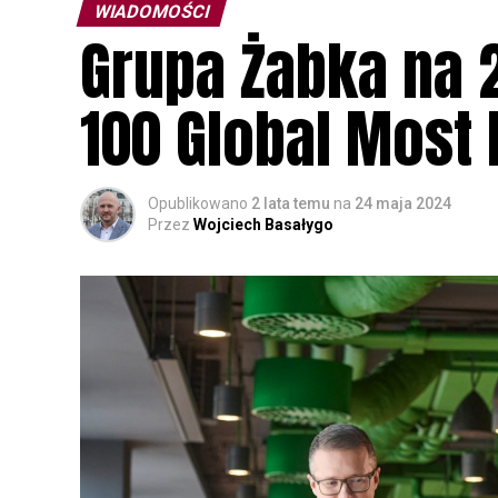
WIADOMOŚCI
Grupa Żabka na 
100 Global Most
Opublikowano
2 lata temu
na
24 maja 2024
Przez
Wojciech Basałygo