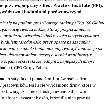
 przy współpracy z Best Practice Institute (BPI),
rzywództwa i badaniami porównawczymi.
zła się na podium prestiżowego rankingu Top 100 Global
ganizację tworzą ludzie, którzy pragną zmieniać
gażowanie odzwierciedla dziś wysoka pozycja rynkowa
, budujemy środowisko pracy oparte na szacunku,
adczeniami, a dzięki temu możemy tworzyć innowacje na
est ukoronowaniem naszej 6-letniej współpracy z
za organizacja stała się jednym z najlepszych miejsc
ański, CEO Grupy Żabka.
adań satysfakcji ponad 2 milionów osób z firm
0 pracowników. Na liście wyróżniono firmy, które w
stawiają szacunek, troskę i uznanie dla swoich
ojalność i szacunek osób, które dla nich pracują.