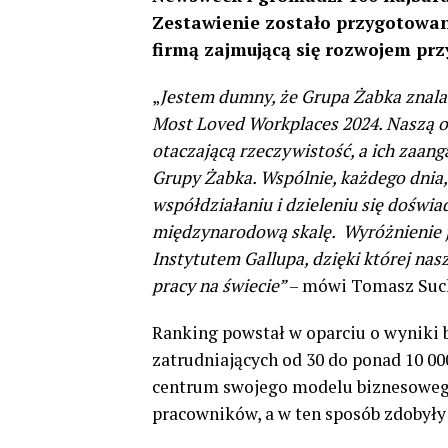
Zestawienie zostało przygotowane
firmą zajmującą się rozwojem p
„
Jestem dumny, że Grupa Żabka znala
Most Loved Workplaces 2024. Naszą or
otaczającą rzeczywistość, a ich zaan
Grupy Żabka. Wspólnie, każdego dnia
współdziałaniu i dzieleniu się doświ
międzynarodową skalę. Wyróżnienie j
Instytutem Gallupa, dzięki której nas
pracy na świecie”
– mówi Tomasz Such
Ranking powstał w oparciu o wyniki b
zatrudniających od 30 do ponad 10 00
centrum swojego modelu biznesowego 
pracowników, a w ten sposób zdobyły l