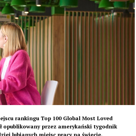
iejscu rankingu Top 100 Global Most Loved
ł opublikowany przez amerykański tygodnik
iej lubianych miejsc pracy na świecie.