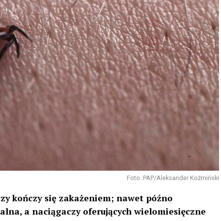
Foto: PAP/Aleksander Koźmiński
czy kończy się zakażeniem; nawet późno
alna, a naciągaczy oferujących wielomiesięczne