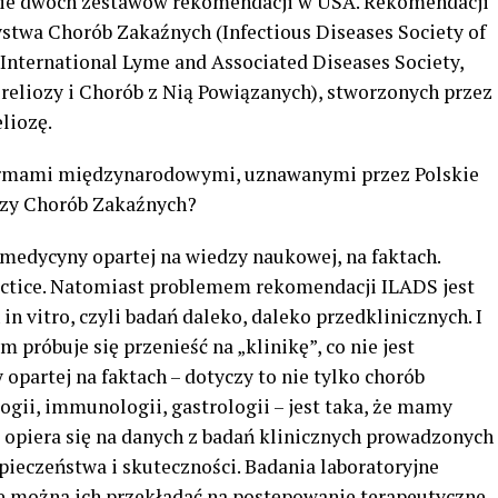
nie dwóch zestawów rekomendacji w USA. Rekomendacji
twa Chorób Zakaźnych (Infectious Diseases Society of
International Lyme and Associated Diseases Society,
eliozy i Chorób z Nią Powiązanych), stworzonych przez
eliozę.
normami międzynarodowymi, uznawanymi przez Polskie
zy Chorób Zakaźnych?
 medycyny opartej na wiedzy naukowej, na faktach.
actice. Natomiast problemem rekomendacji ILADS jest
in vitro, czyli badań daleko, daleko przedklinicznych. I
 próbuje się przenieść na „klinikę”, co nie jest
opartej na faktach – dotyczy to nie tylko chorób
logii, immunologii, gastrologii – jest taka, że mamy
 opiera się na danych z badań klinicznych prowadzonych
pieczeństwa i skuteczności. Badania laboratoryjne
ie można ich przekładać na postępowanie terapeutyczne.