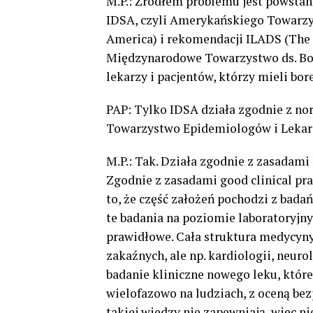
M.P.: Źródłem problemu jest powsta
IDSA, czyli Amerykańskiego Towarzys
America) i rekomendacji ILADS (The 
Międzynarodowe Towarzystwo ds. Bor
lekarzy i pacjentów, którzy mieli bor
PAP: Tylko IDSA działa zgodnie z 
Towarzystwo Epidemiologów i Lekar
M.P.: Tak. Działa zgodnie z zasadami
Zgodnie z zasadami good clinical pr
to, że część założeń pochodzi z badań 
te badania na poziomie laboratoryjnym
prawidłowe. Cała struktura medycyny 
zakaźnych, ale np. kardiologii, neuro
badanie kliniczne nowego leku, które
wielofazowo na ludziach, z oceną bez
takiej wiedzy nie zapewniają, więc n