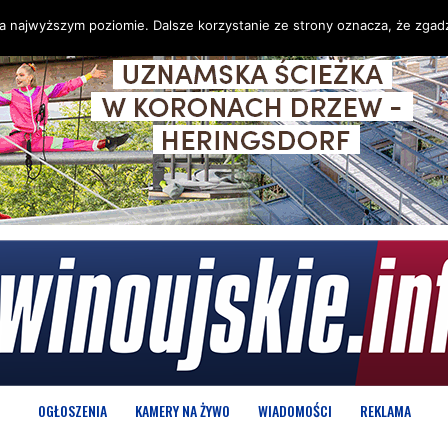
na najwyższym poziomie. Dalsze korzystanie ze strony oznacza, że zgadz
OGŁOSZENIA
KAMERY NA ŻYWO
WIADOMOŚCI
REKLAMA