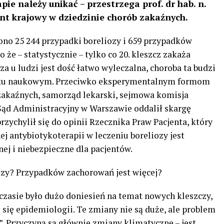
e należy unikać – przestrzega prof. dr hab. n.
nt krajowy w dziedzinie chorób zakaźnych.
no 25 244 przypadki boreliozy i 659 przypadków
e – statystycznie – tylko co 20. kleszcz zakaża
oza u ludzi jest dość łatwo wyleczalna, choroba ta budzi
isku naukowym. Przeciwko eksperymentalnym formom
b zakaźnych, samorząd lekarski, sejmowa komisja
Sąd Administracyjny w Warszawie oddalił skargę
ychylił się do opinii Rzecznika Praw Pacjenta, który
j antybiotykoterapii w leczeniu boreliozy jest
j i niebezpieczne dla pacjentów.
iozy? Przypadków zachorowań jest więcej?
czasie było dużo doniesień na temat nowych kleszczy,
się epidemiologii. Te zmiany nie są duże, ale problem
. Przyczyną są głównie zmiany klimatyczne – jest