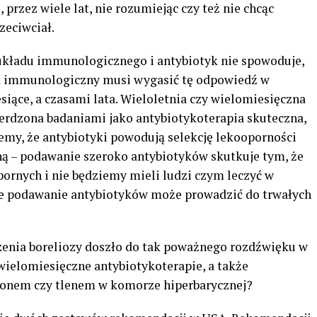
przez wiele lat, nie rozumiejąc czy też nie chcąc
zeciwciał.
o układu immunologicznego i antybiotyk nie spowoduje,
ład immunologiczny musi wygasić tę odpowiedź w
siące, a czasami lata. Wieloletnia czy wielomiesięczna
ierdzona badaniami jako antybiotykoterapia skuteczna,
emy, że antybiotyki powodują selekcję lekooporności
ną – podawanie szeroko antybiotyków skutkuje tym, że
ornych i nie będziemy mieli ludzi czym leczyć w
tne podawanie antybiotyków może prowadzić do trwałych
leczenia boreliozy doszło do tak poważnego rozdźwięku w
 wielomiesięczne antybiotykoterapie, a także
ozonem czy tlenem w komorze hiperbarycznej?