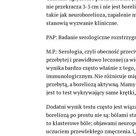
nie przekracza 3-5 cm i nie jest bore
takie jak neuroborelioza, zapalenie 
stanowią wyzwanie kliniczne.
PAP: Badanie serologiczne rozstrzygn
M.P.: Serologia, czyli obecność prze
przebytej i prawidłowo leczonej (a w
wynika bardzo często właśnie z tego, 
immunologicznym. Nie różnicuje mię
przebytą, a boreliozą aktywną. Mamy
jest to test wykrywający same krętki
Dodatni wynik testu często jest wiąz
boreliozą po prostu nie są: bólami s
to klasterowe bóle; objawami neurop
uczuciem przewlekłego zmęczenia. I, n