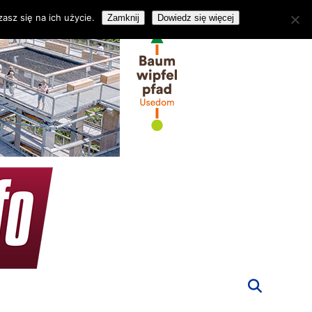
asz się na ich użycie.
Zamknij
Dowiedz się więcej