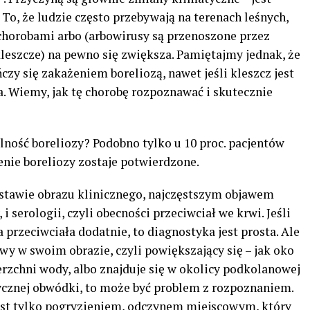
To, że ludzie często przebywają na terenach leśnych,
chorobami arbo (arbowirusy są przenoszone przez
leszcze) na pewno się zwiększa. Pamiętajmy jednak, że
ńczy się zakażeniem boreliozą, nawet jeśli kleszcz jest
na. Wiemy, jak tę chorobę rozpoznawać i skutecznie
ność boreliozy? Podobno tylko u 10 proc. pacjentów
enie boreliozy zostaje potwierdzone.
odstawie obrazu klinicznego, najczęstszym objawem
 serologii, czyli obecności przeciwciał we krwi. Jeśli
a przeciwciała dodatnie, to diagnostyka jest prosta. Ale
owy w swoim obrazie, czyli powiększający się – jak oko
erzchni wody, albo znajduje się w okolicy podkolanowej
tycznej obwódki, to może być problem z rozpoznaniem.
est tylko pogryzieniem, odczynem miejscowym, który