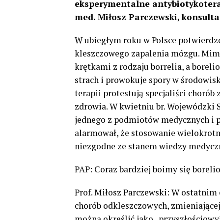
eksperymentalne antybiotykoterapi
med. Miłosz Parczewski, konsulta
W ubiegłym roku w Polsce potwierdzo
kleszczowego zapalenia mózgu. Mimo ż
krętkami z rodzaju borrelia, a boreli
strach i prowokuje spory w środow
terapii protestują specjaliści choró
zdrowia. W kwietniu br. Wojewódzki 
jednego z podmiotów medycznych i prz
alarmował, że stosowanie wielokrotne
niezgodne ze stanem wiedzy medyczne
PAP: Coraz bardziej boimy się borel
Prof. Miłosz Parczewski: W ostatnim 
chorób odkleszczowych, zmieniającej 
można określić jako „przyszłościowy”