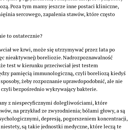
liozą. Poza tym mamy jeszcze inne postaci kliniczne,
mięśnia sercowego, zapalenia stawów, które często
ie to ostatecznie?
ciwciał we krwi, może się utrzymywać przez lata po
ięc nieaktywnej) boreliozie. Nadrozpoznawalność
że test w kierunku przeciwciał jest testem
dzy pamięcią immunologiczną, czyli boreliozą kiedyś
 sposoby, żeby rozpoznanie uprawdopodobnić, ale nie
, czyli bezpośrednio wykrywający bakterie.
any z niespecyficznymi dolegliwościami, które
tawów, na przykład ze zwyrodnienia; bólami głowy, a są
sychologicznymi, depresją, pogorszeniem koncentracji,
iestety, są takie jednostki medyczne, które leczą te