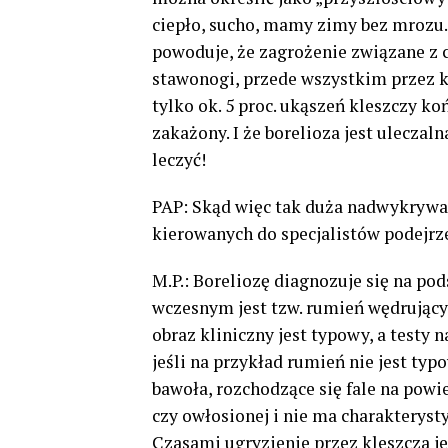
ciepło, sucho, mamy zimy bez mrozu. 
powoduje, że zagrożenie związane z 
stawonogi, przede wszystkim przez k
tylko ok. 5 proc. ukąszeń kleszczy ko
zakażony. I że borelioza jest uleczal
leczyć!
PAP: Skąd więc tak duża nadwykrywal
kierowanych do specjalistów podejrz
M.P.: Boreliozę diagnozuje się na p
wczesnym jest tzw. rumień wędrujący, i
obraz kliniczny jest typowy, a testy n
jeśli na przykład rumień nie jest typ
bawoła, rozchodzące się fale na powi
czy owłosionej i nie ma charakterys
Czasami ugryzienie przez kleszcza j