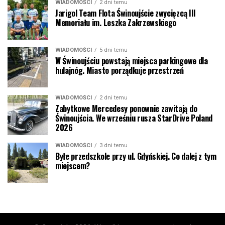
WIADOMOŚCI
2 dni temu
Jarigol Team Flota Świnoujście zwycięzcą III
Memoriału im. Leszka Zakrzewskiego
WIADOMOŚCI
5 dni temu
W Świnoujściu powstają miejsca parkingowe dla
hulajnóg. Miasto porządkuje przestrzeń
WIADOMOŚCI
2 dni temu
Zabytkowe Mercedesy ponownie zawitają do
Świnoujścia. We wrześniu rusza StarDrive Poland
2026
WIADOMOŚCI
3 dni temu
Byłe przedszkole przy ul. Gdyńskiej. Co dalej z tym
miejscem?