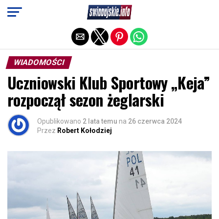
Exit mobile version
WIADOMOŚCI
Uczniowski Klub Sportowy „Keja”
rozpoczął sezon żeglarski
Opublikowano
2 lata temu
na
26 czerwca 2024
Przez
Robert Kołodziej