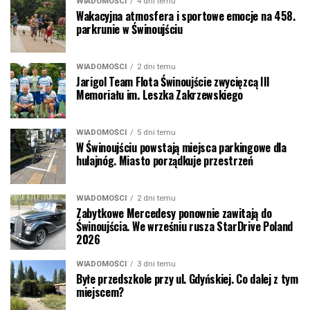
WIADOMOŚCI
4 dni temu
Wakacyjna atmosfera i sportowe emocje na 458.
parkrunie w Świnoujściu
WIADOMOŚCI
2 dni temu
Jarigol Team Flota Świnoujście zwycięzcą III
Memoriału im. Leszka Zakrzewskiego
WIADOMOŚCI
5 dni temu
W Świnoujściu powstają miejsca parkingowe dla
hulajnóg. Miasto porządkuje przestrzeń
WIADOMOŚCI
2 dni temu
Zabytkowe Mercedesy ponownie zawitają do
Świnoujścia. We wrześniu rusza StarDrive Poland
2026
WIADOMOŚCI
3 dni temu
Byłe przedszkole przy ul. Gdyńskiej. Co dalej z tym
miejscem?