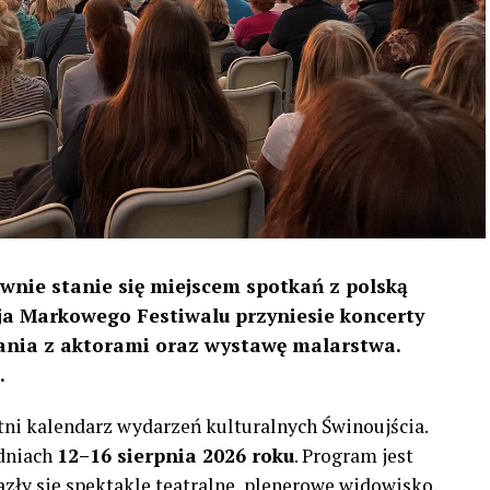
ownie stanie się miejscem spotkań z polską
cja Markowego Festiwalu przyniesie koncerty
kania z aktorami oraz wystawę malarstwa.
.
tni kalendarz wydarzeń kulturalnych Świnoujścia.
 dniach
12–16 sierpnia 2026 roku
. Program jest
zły się spektakle teatralne, plenerowe widowisko,