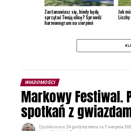
Zastanawiasz się, kiedy będą
Jak mi
sprzątać Twoją ulicę? Sprawdź
Liczby 
harmonogram na sierpień
KL
WIADOMOŚCI
Markowy Festiwal. P
spotkań z gwiazdam
Opublikowano
24 godziny temu
na
7 sierpnia 20