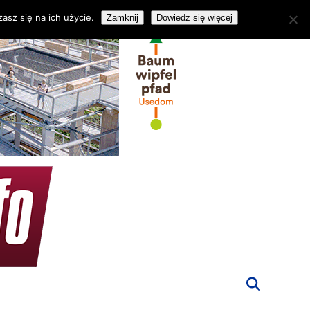
asz się na ich użycie.
Zamknij
Dowiedz się więcej