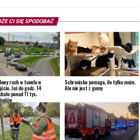
ŻE CI SIĘ SPODOBAĆ
owy ruch w tunelu w
Schronisko pomaga, ile tylko może.
ściu. Już do godz. 14
Ale nie jest z gumy
chało ponad 11 tys.
hodów