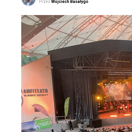
Przez
Wojciech Basałygo