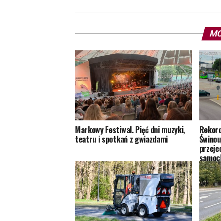
MO
Markowy Festiwal. Pięć dni muzyki,
Rekord
teatru i spotkań z gwiazdami
Świnouj
przeje
samoc