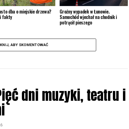
asto dba o miejskie drzewa?
Groźny wypadek w Łunowie.
i fakty
Samochód wjechał na chodnik i
potrącił pieszego
IKNIJ, ABY SKOMENTOWAĆ
ięć dni muzyki, teatru i
i
26