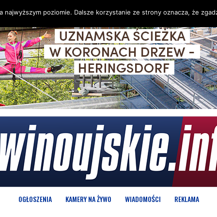
na najwyższym poziomie. Dalsze korzystanie ze strony oznacza, że zgadz
OGŁOSZENIA
KAMERY NA ŻYWO
WIADOMOŚCI
REKLAMA