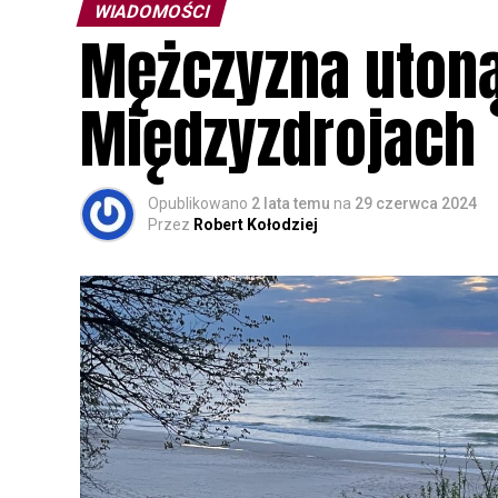
WIADOMOŚCI
Mężczyzna utoną
Międzyzdrojach
Opublikowano
2 lata temu
na
29 czerwca 2024
Przez
Robert Kołodziej