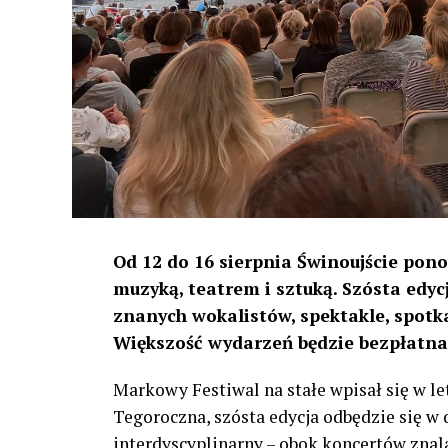
Od 12 do 16 sierpnia Świnoujście pon
muzyką, teatrem i sztuką. Szósta edy
znanych wokalistów, spektakle, spot
Większość wydarzeń będzie bezpłatna
Markowy Festiwal na stałe wpisał się w le
Tegoroczna, szósta edycja odbędzie się w
interdyscyplinarny – obok koncertów znala