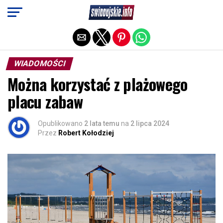
Exit mobile version
WIADOMOŚCI
Można korzystać z plażowego
placu zabaw
Opublikowano
2 lata temu
na
2 lipca 2024
Przez
Robert Kołodziej