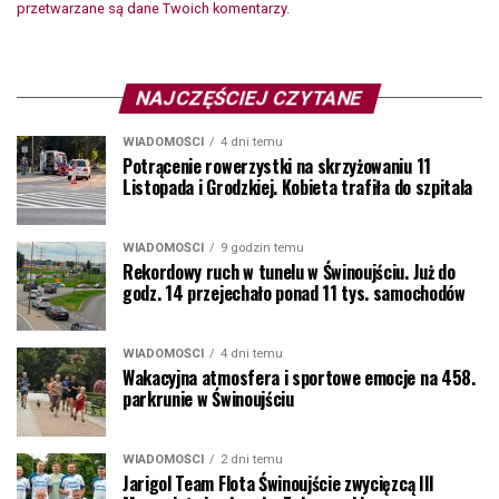
przetwarzane są dane Twoich komentarzy.
NAJCZĘŚCIEJ CZYTANE
WIADOMOŚCI
4 dni temu
Potrącenie rowerzystki na skrzyżowaniu 11
Listopada i Grodzkiej. Kobieta trafiła do szpitala
WIADOMOŚCI
9 godzin temu
Rekordowy ruch w tunelu w Świnoujściu. Już do
godz. 14 przejechało ponad 11 tys. samochodów
WIADOMOŚCI
4 dni temu
Wakacyjna atmosfera i sportowe emocje na 458.
parkrunie w Świnoujściu
WIADOMOŚCI
2 dni temu
Jarigol Team Flota Świnoujście zwycięzcą III