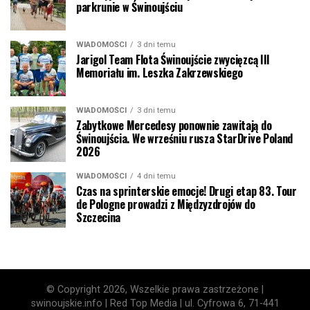
parkrunie w Świnoujściu
WIADOMOŚCI
3 dni temu
Jarigol Team Flota Świnoujście zwycięzcą III
Memoriału im. Leszka Zakrzewskiego
WIADOMOŚCI
3 dni temu
Zabytkowe Mercedesy ponownie zawitają do
Świnoujścia. We wrześniu rusza StarDrive Poland
2026
WIADOMOŚCI
4 dni temu
Czas na sprinterskie emocje! Drugi etap 83. Tour
de Pologne prowadzi z Międzyzdrojów do
Szczecina
© Copyright 2026, Wszelkie prawa zastrzeżone |
swinoujskie.info | Red Top Media | ul. Cyfrowa 6, 71-441