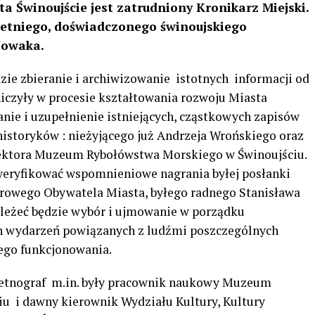
ta Świnoujście jest zatrudniony Kronikarz Miejski.
etniego, doświadczonego świnoujskiego
Nowaka.
ie zbieranie i archiwizowanie istotnych informacji od
tniczyły w procesie kształtowania rozwoju Miasta
nie i uzupełnienie istniejących, cząstkowych zapisów
istoryków : nieżyjącego już Andrzeja Wrońskiego oraz
yrektora Muzeum Rybołówstwa Morskiego w Świnoujściu.
weryfikować wspomnieniowe nagrania byłej posłanki
orowego Obywatela Miasta, byłego radnego Stanisława
ależeć będzie wybór i ujmowanie w porządku
h wydarzeń powiązanych z ludźmi poszczególnych
cego funkcjonowania.
 etnograf m.in. były pracownik naukowy Muzeum
u i dawny kierownik Wydziału Kultury, Kultury