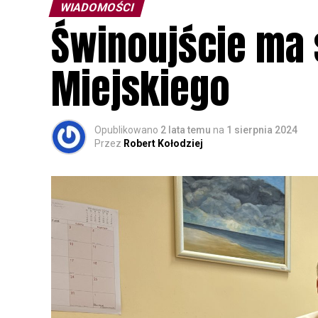
WIADOMOŚCI
Świnoujście ma 
Miejskiego
Opublikowano
2 lata temu
na
1 sierpnia 2024
Przez
Robert Kołodziej