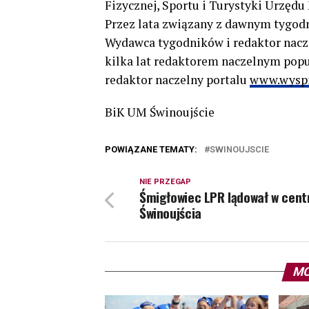
Fizycznej, Sportu i Turystyki Urzędu 
Przez lata związany z dawnym tygodni
Wydawca tygodników i redaktor nacze
kilka lat redaktorem naczelnym popu
redaktor naczelny portalu
www.wyspi
BiK UM Świnoujście
POWIĄZANE TEMATY:
SWINOUJSCIE
NIE PRZEGAP
Śmigłowiec LPR lądował w cen
Świnoujścia
MO