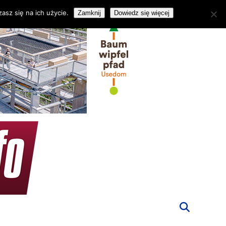
asz się na ich użycie.
Zamknij
Dowiedz się więcej