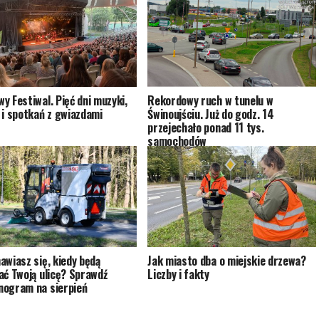
y Festiwal. Pięć dni muzyki,
Rekordowy ruch w tunelu w
 i spotkań z gwiazdami
Świnoujściu. Już do godz. 14
przejechało ponad 11 tys.
samochodów
awiasz się, kiedy będą
Jak miasto dba o miejskie drzewa?
ać Twoją ulicę? Sprawdź
Liczby i fakty
ogram na sierpień