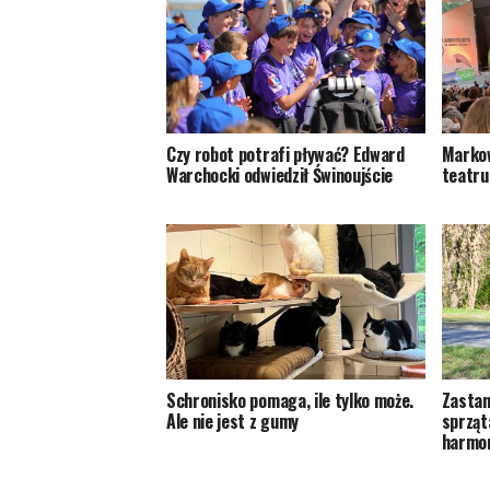
Czy robot potrafi pływać? Edward
Markow
Warchocki odwiedził Świnoujście
teatru
Schronisko pomaga, ile tylko może.
Zastan
Ale nie jest z gumy
sprząt
harmon