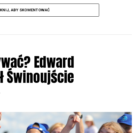
IKNIJ, ABY SKOMENTOWAĆ
ływać? Edward
ł Świnoujście
6