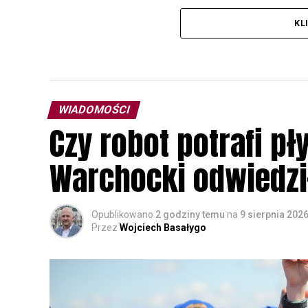
KL
WIADOMOŚCI
Czy robot potrafi p
Warchocki odwiedzi
Opublikowano
2 godziny temu
na
9 sierpnia 202
Przez
Wojciech Basałygo