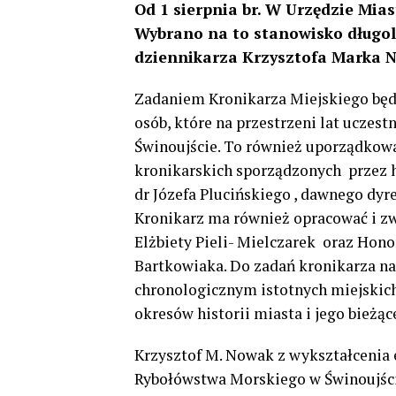
Od 1 sierpnia br. W Urzędzie Mias
Wybrano na to stanowisko długol
dziennikarza Krzysztofa Marka 
Zadaniem Kronikarza Miejskiego będz
osób, które na przestrzeni lat uczes
Świnoujście. To również uporządkowa
kronikarskich sporządzonych przez h
dr Józefa Plucińskiego , dawnego d
Kronikarz ma również opracować i z
Elżbiety Pieli- Mielczarek oraz Hon
Bartkowiaka. Do zadań kronikarza n
chronologicznym istotnych miejskic
okresów historii miasta i jego bieżą
Krzysztof M. Nowak z wykształcenia
Rybołówstwa Morskiego w Świnoujści