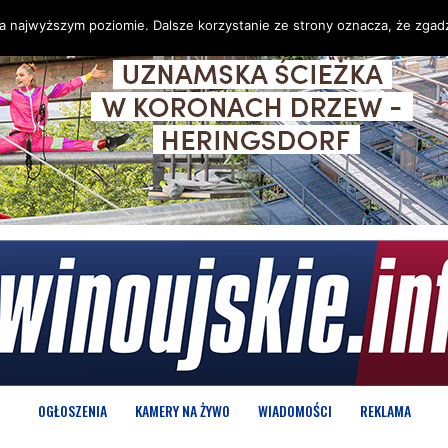
na najwyższym poziomie. Dalsze korzystanie ze strony oznacza, że zgadz
OGŁOSZENIA
KAMERY NA ŻYWO
WIADOMOŚCI
REKLAMA