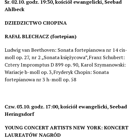
Śr.
02.10.
godz.
19:30,
kościół ewangelicki, Seebad
Ahlbeck
DZIEDZICTWO CHOPINA
RAFAŁ BLECHACZ (fortepian)
Ludwig van Beethoven: Sonata fortepianowa nr 14 cis-
moll op. 27, nr 2 „Sonata księżycowa”,Franz Schubert:
Cztery
Impromptus
D 899 op. 90,
Karol Szymanowski:
Wariacje b-moll op. 3,Fryderyk Chopin: Sonata
fortepianowa nr 3 h-moll op. 58
Czw.
03.10.
godz.
17:00,
kościół ewangelicki, Seebad
Heringsdorf
YOUNG CONCERT ARTISTS NEW YORK: KONCERT
LAUREATÓW NAGRÓD