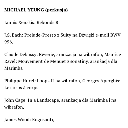
MICHAEL YEUNG
(perkusja)
Iannis Xenakis: Rebonds B
J.S. Bach: Prelude-Presto z
Suity na
Dźwięki e-moll BWV
996,
Claude Debussy: Rêverie,
aranżacja na wibrafon,
Maurice
Ravel: Mouvement de Menuet
zSonatiny,
aranżacja
dla
Marimba
Philippe Hurel: Loops II
na wibrafon,
Georges Aperghis:
Le corps à corps
John Cage: In a Landscape,
aranżacja
dla Marimba
i
na
wibrafon,
James Wood: Rogosanti,