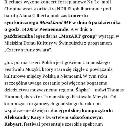
Blechacz wykona koncert fortepianowy Nr. I e-moll
Chopina wraz z orkiestrą NDR Elbphilharmonie pod
batutą Alana Gilberta podczas
koncertu
symfonicznego
Musikland MV
w dniu 6 października
o godz. 14:00 w Peenemünde.
A w dniu
5
października
legendarna
„MozART group”
wystąpi w
Miejskim Domu Kultury w Świnoujściu z programem
„Cztery struny świata”.
„Już po raz trzeci Polska jest gościem Uznamskiego
Festiwalu Muzyki, który stara się ciągle o powiązania
kulturowe między Polską a Niemcami. W tym roku
szczególna uwaga zostanie poświęcona bogatemu
dziedzictwu muzycznemu regionu Śląska” – mówi Thomas
Hummel, dyrektor Uznamskiego Festiwalu Muzyki. Od
kompozycji organowych gdańskiego baroku po
współczesne dźwięki młodej
polskiej kompozytorki
Aleksandry Kacy
z kwartetem
saksofonowym
Kebyart,
festiwal prezentuje szerokie spektrum