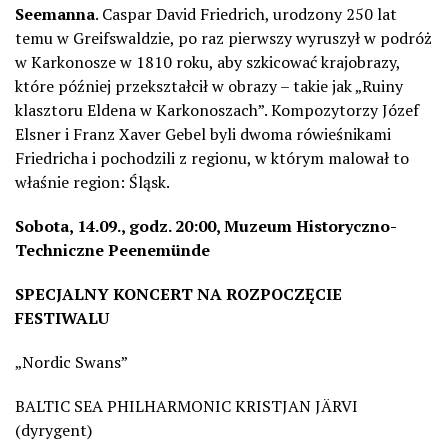
Seemanna
. Caspar David Friedrich, urodzony 250 lat
temu w Greifswaldzie, po raz pierwszy wyruszył w podróż
w Karkonosze w 1810 roku, aby szkicować krajobrazy,
które później przekształcił w obrazy – takie jak „Ruiny
klasztoru Eldena w Karkonoszach”. Kompozytorzy Józef
Elsner i Franz Xaver Gebel byli dwoma rówieśnikami
Friedricha i pochodzili z regionu, w którym malował to
wł
aśnie
region: Śląsk.
Sobota, 14.09., godz. 20:00, Muzeum Historyczno-
Techniczne Peenemünde
SPECJALNY KONCERT NA ROZPOCZĘCIE
FESTIWALU
„Nordic Swans”
BALTIC SEA PHILHARMONIC KRISTJAN JÄRVI
(dyrygent)