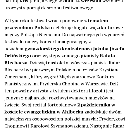
batutą Kristjana Järviego w
dniu 14 września
wyznacza
uroczysty początek sezonu festiwalowego.
W tym roku festiwal wraca ponownie
z tematem
przewodnim Polska
i celebruje bogate więzi kulturowe
między Polską a Niemcami. Do najważniejszych wydarzeń
festiwalu należy koncert inauguracyjny z
udziałem
gwiazdorskiego kontratenora Jakuba Józefa
Orlińskiego
oraz występy znanego
pianisty Rafała
Blechacza
. Dziewiętnastoletni wówczas pianista Rafał
Blechacz był pierwszym Polakiem od czasów Krystiana
Zimermana, który wygrał Międzynarodowy Konkurs
Pianistyczny im.
Fryderyka Chopina w Warszawie. Dziś
ten poważny artysta z tytułem doktora filozofii jest
jednym z najbardziej rozchwytywanych muzyków na
świecie. Swój recital fortepianowy
2 października w
kościele ewangelickim w Ahlbecku
zadedykuje dwóm
największym osobowościom polskiej muzyki: Fryderykowi
Chopinowi i Karolowi Szymanowskiemu. Następnie Rafał