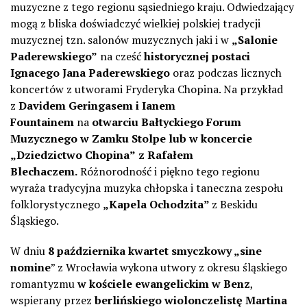
muzyczne z tego regionu sąsiedniego kraju. Odwiedzający
mogą z bliska doświadczyć wielkiej polskiej tradycji
muzycznej tzn. salonów muzycznych jaki i w
„Salonie
Paderewskiego”
na cześć
historycznej postaci
Ignacego Jana Paderewskiego
oraz podczas licznych
koncertów z utworami Fryderyka Chopina. Na przykład
z
Davidem Geringasem i Ianem
Fountainem
na
otwarciu Bałtyckiego Forum
Muzycznego w Zamku Stolpe lub w koncercie
„Dziedzictwo Chopina”
z Rafałem
Blechaczem.
Różnorodność i piękno tego regionu
wyraża tradycyjna muzyka chłopska i taneczna zespołu
folklorystycznego
„Kapela Ochodzita”
z Beskidu
Śląskiego.
W dniu
8 października
kwartet smyczkowy „sine
nomine
” z Wrocławia wykona utwory z okresu śląskiego
romantyzmu
w kościele ewangelickim w Benz
,
wspierany przez
berlińskiego wiolonczelistę Martina