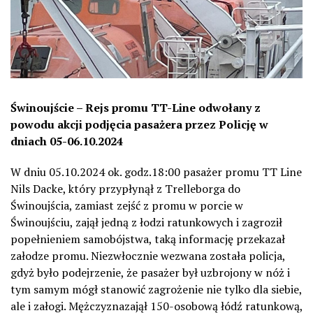
Świnoujście
–
R
ejs promu TT-Line
odwołany
z
powodu akcji po
djęcia
pasażer
a przez Policję
w
dniach 05-06.10.2024
W dniu 05.10.2024 ok. godz.18:00
pasażer prom
u
TT Line
Nils Dacke
,
który przypłynął z Trelleborga do
Świnoujścia, zamiast zejść z promu w porcie
w
Świnoujściu
,
zajął jedną z
łodzi
ratunkowych i zagroził
popełnieniem samobójstwa
,
t
aką informację
przekazał
załodze promu.
N
iezwłocznie wezwa
na została
policj
a
,
gdyż
było podejrzenie, że
pasażer był uzbrojony w nóż i
tym samym mógł
stanowi
ć
zagrożenie nie tylko dla siebie,
ale i załogi
.
M
ężczyzna
zajął
150-osobow
ą
łódź ratunkow
ą
,