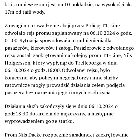
któr
a
umieszczona jest na
10 pokładzie, na
wysokości
ok
.
17m od tafli wody.
Z uwagi na
prowadzenie
akcji przez Policję
TT-Line
odwołało
rejs promu zaplanowany na 06.10.2024
o
godz.
01:00. Sytuacja spowodowała
utrudnieni
enia
dla
pasażerów
, kierowców
i załogi
. Pasażerowi
e z odwołanego
rejsu
zostali zaokr
ę
towani na kolejny prom TT-Line
,
Nils
Holgersson, który wypłynął do Trelleborga w dniu
06.10.2024 o godz.16:00.
Odwołanei rejsu, było
konieczn
e
, aby policyjni negocjatorzy i inne służby
ratownicze mogły prowadzić działania celem podjęcia
pasażera bez narażania jego i innych
osób
życia.
Działania służb zakończyły się w dniu 06.10.2024 o
godz18:30 dotarciem do mężczyzny
, a następnie
wy
prowadzeniem go ze statku.
Prom Nils Dacke rozpocznie załadunek i zaokrętowanie