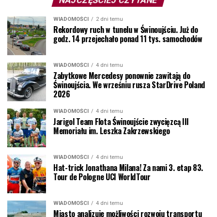
WIADOMOŚCI
2 dni temu
Rekordowy ruch w tunelu w Świnoujściu. Już do
godz. 14 przejechało ponad 11 tys. samochodów
WIADOMOŚCI
4 dni temu
Zabytkowe Mercedesy ponownie zawitają do
Świnoujścia. We wrześniu rusza StarDrive Poland
2026
WIADOMOŚCI
4 dni temu
Jarigol Team Flota Świnoujście zwycięzcą III
Memoriału im. Leszka Zakrzewskiego
WIADOMOŚCI
4 dni temu
Hat-trick Jonathana Milana! Za nami 3. etap 83.
Tour de Pologne UCI WorldTour
WIADOMOŚCI
4 dni temu
Miasto analizuje możliwości rozwoju transportu