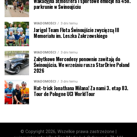
Wakacyjna atmosfera i sportowe emocje na 458.
parkrunie w Świnoujściu
WIADOMOŚCI
3 dni temu
Jarigol Team Flota Świnoujście zwycięzcą III
Memoriału im. Leszka Zakrzewskiego
WIADOMOŚCI
3 dni temu
Zabytkowe Mercedesy ponownie zawitają do
Świnoujścia. We wrześniu rusza StarDrive Poland
2026
WIADOMOŚCI
3 dni temu
Hat-trick Jonathana Milana! Za nami 3. etap 83.
Tour de Pologne UCI WorldTour
© Copyright 2026, Wszelkie prawa zastrzeżone |