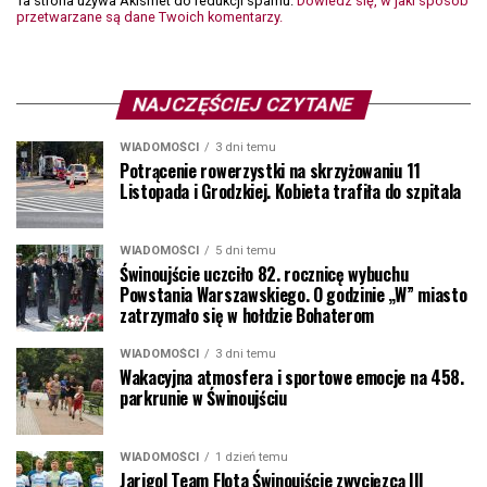
Ta strona używa Akismet do redukcji spamu.
Dowiedz się, w jaki sposób
przetwarzane są dane Twoich komentarzy.
NAJCZĘŚCIEJ CZYTANE
WIADOMOŚCI
3 dni temu
Potrącenie rowerzystki na skrzyżowaniu 11
Listopada i Grodzkiej. Kobieta trafiła do szpitala
WIADOMOŚCI
5 dni temu
Świnoujście uczciło 82. rocznicę wybuchu
Powstania Warszawskiego. O godzinie „W” miasto
zatrzymało się w hołdzie Bohaterom
WIADOMOŚCI
3 dni temu
Wakacyjna atmosfera i sportowe emocje na 458.
parkrunie w Świnoujściu
WIADOMOŚCI
1 dzień temu
Jarigol Team Flota Świnoujście zwycięzcą III