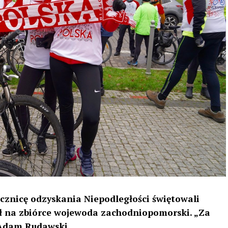
cznicę odzyskania Niepodległości świętowali
ał na zbiórce wojewoda zachodniopomorski. „Za
 Adam Rudawski.