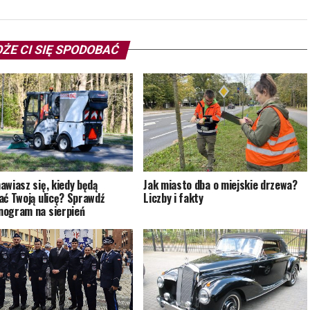
ŻE CI SIĘ SPODOBAĆ
awiasz się, kiedy będą
Jak miasto dba o miejskie drzewa?
ać Twoją ulicę? Sprawdź
Liczby i fakty
ogram na sierpień