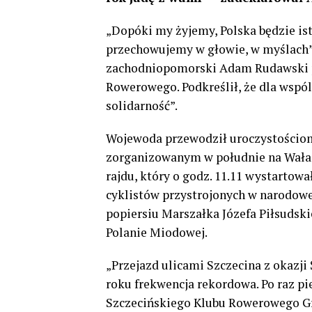
„Dopóki my żyjemy, Polska będzie ist
przechowujemy w głowie, w myślach”
zachodniopomorski Adam Rudawski p
Rowerowego. Podkreślił, że dla wspól
solidarność”.
Wojewoda przewodził uroczystościom
zorganizowanym w południe na Wałach
rajdu, który o godz. 11.11 wystarto
cyklistów przystrojonych w narodowe
popiersiu Marszałka Józefa Piłsudskie
Polanie Miodowej.
„Przejazd ulicami Szczecina z okazji
roku frekwencja rekordowa. Po raz pi
Szczecińskiego Klubu Rowerowego Gr