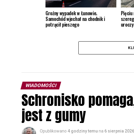
Groźny wypadek w Łunowie.
Pięciu
Samochód wjechał na chodnik i
szereg
potrącił pieszego
uroczy
KL
WIADOMOŚCI
Schronisko pomaga, 
jest z gumy
Opublikowano
4 godziny temu
na
6 sierpnia 202