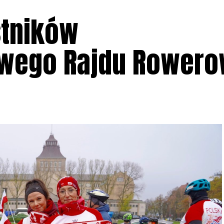
stników
owego Rajdu Rower