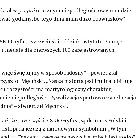
dział w przyszłorocznym niepodległościowym rajdzie.
ować godziny, bo tego dnia mam dużo obowiązków” –
KR Gryfus i szczeciński oddział Instytutu Pamięci
 i medale dla pierwszych 100 zarejestrowanych
, więc świętujmy w sposób radosny” – powiedział
zysztof Męciński. „Nasza historia jest trudna, obfituje
 uroczystości ma martyrologiczny charakter,
nie niepodległości. Rywalizacja sportowa czy rekreacja
dnia” – stwierdził Męciński.
ł, że rowerzyści z SKR Gryfus „są dumni z Polski i
11 listopada jeżdżą z narodowymi symbolami. „W tym
ndii i Toskanii, zawsze na naszych strojach jest godło”