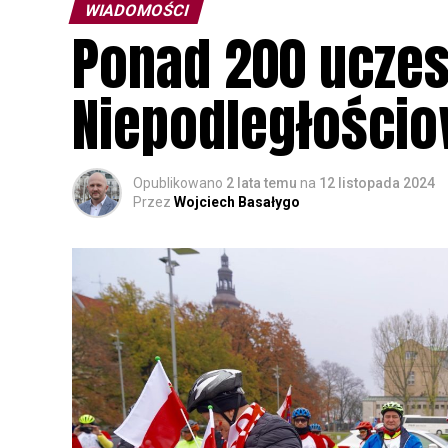
WIADOMOŚCI
Ponad 200 ucze
Niepodległości
Opublikowano
2 lata temu
na
12 listopada 2024
Przez
Wojciech Basałygo