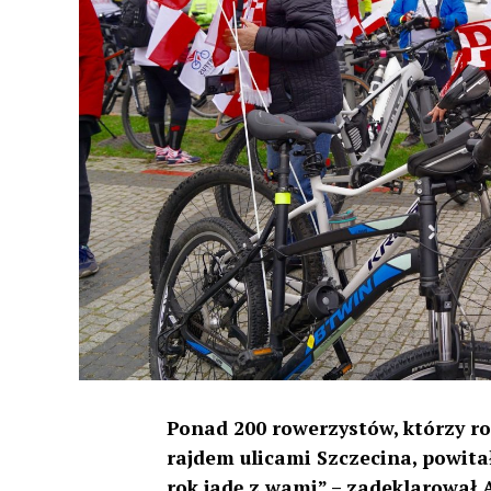
Ponad 200 rowerzystów, którzy ro
rajdem ulicami Szczecina, powit
rok jadę z wami” – zadeklarował