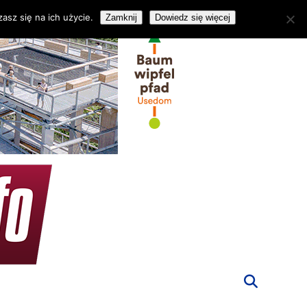
asz się na ich użycie.
Zamknij
Dowiedz się więcej