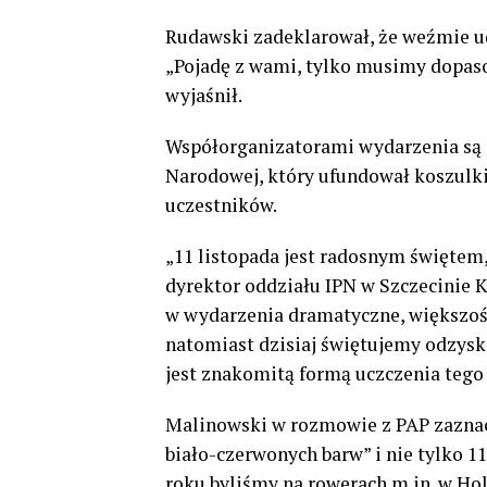
Rudawski zadeklarował, że weźmie u
„Pojadę z wami, tylko musimy dopas
wyjaśnił.
Współorganizatorami wydarzenia są S
Narodowej, który ufundował koszulki
uczestników.
„11 listopada jest radosnym świętem
dyrektor oddziału IPN w Szczecinie Kr
w wydarzenia dramatyczne, większość
natomiast dzisiaj świętujemy odzyska
jest znakomitą formą uczczenia tego 
Malinowski w rozmowie z PAP zaznaczy
biało-czerwonych barw” i nie tylko 
roku byliśmy na rowerach m.in. w Hola