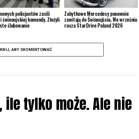
Zabytkowe Mercedesy ponownie
 nowych policjantów zasili
zawitają do Świnoujścia. We wrześniu
i świnoujskiej komendy. Złożyli
rusza StarDrive Poland 2026
ste ślubowanie
IKNIJ, ABY SKOMENTOWAĆ
ile tylko może. Ale nie
6