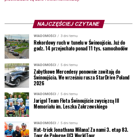
NAJCZĘŚCIEJ CZYTANE
WIADOMOŚCI
3 dni temu
Rekordowy ruch w tunelu w Świnoujściu. Już do
godz. 14 przejechało ponad 11 tys. samochodów
WIADOMOŚCI
5 dni temu
Zabytkowe Mercedesy ponownie zawitają do
Świnoujścia. We wrześniu rusza StarDrive Poland
2026
WIADOMOŚCI
5 dni temu
Jarigol Team Flota Świnoujście zwycięzcą III
Memoriału im. Leszka Zakrzewskiego
WIADOMOŚCI
5 dni temu
Hat-trick Jonathana Milana! Za nami 3. etap 83.
Tour de Pologne UCI WorldTour