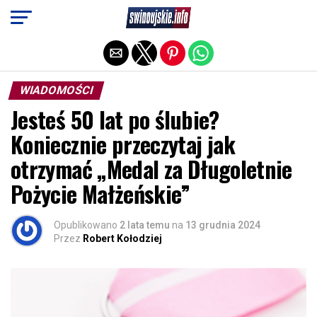
Exit mobile version
WIADOMOŚCI
Jesteś 50 lat po ślubie?
Koniecznie przeczytaj jak
otrzymać „Medal za Długoletnie
Pożycie Małżeńskie”
Opublikowano
2 lata temu
na
13 grudnia 2024
Przez
Robert Kołodziej