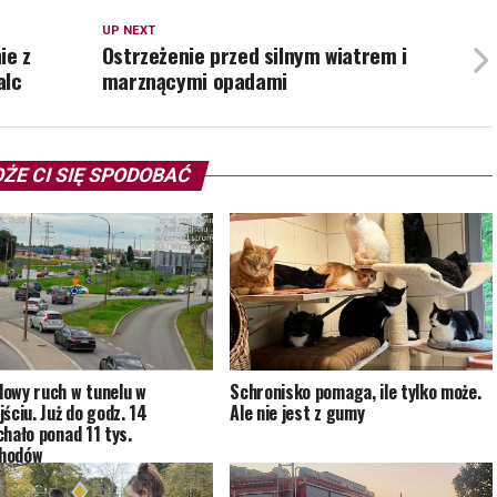
UP NEXT
ie z
Ostrzeżenie przed silnym wiatrem i
alc
marznącymi opadami
ŻE CI SIĘ SPODOBAĆ
owy ruch w tunelu w
Schronisko pomaga, ile tylko może.
ściu. Już do godz. 14
Ale nie jest z gumy
chało ponad 11 tys.
hodów