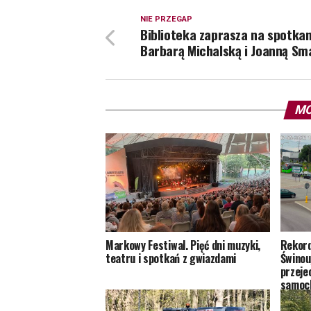
NIE PRZEGAP
Biblioteka zaprasza na spotkan
Barbarą Michalską i Joanną Sm
MO
Markowy Festiwal. Pięć dni muzyki,
Rekord
teatru i spotkań z gwiazdami
Świnouj
przeje
samoc