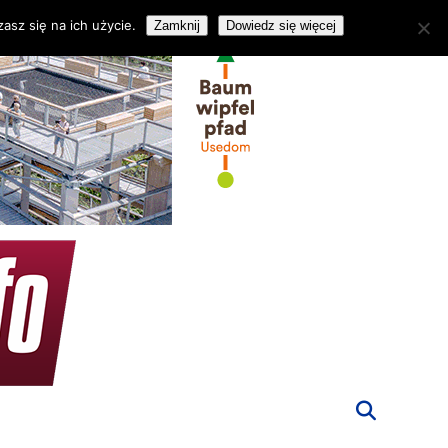
asz się na ich użycie.
Zamknij
Dowiedz się więcej