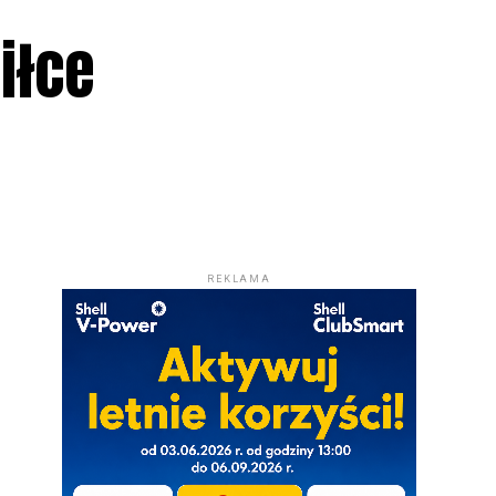
iłce
REKLAMA