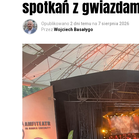
spotkań z gwiazdam
Opublikowano
2 dni temu
na
7 sierpnia 2026
Przez
Wojciech Basałygo