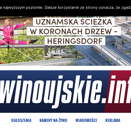
na najwyższym poziomie. Dalsze korzystanie ze strony oznacza, że zgadz
OGŁOSZENIA
KAMERY NA ŻYWO
WIADOMOŚCI
REKLAMA