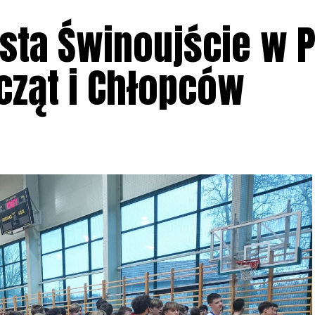
sta Świnoujście w P
cząt i Chłopców