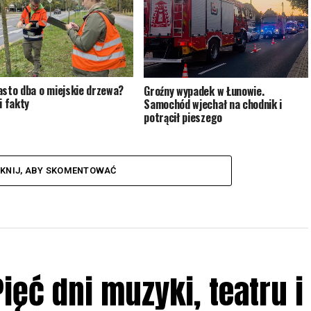
asto dba o miejskie drzewa?
Groźny wypadek w Łunowie.
i fakty
Samochód wjechał na chodnik i
potrącił pieszego
IKNIJ, ABY SKOMENTOWAĆ
ięć dni muzyki, teatru i