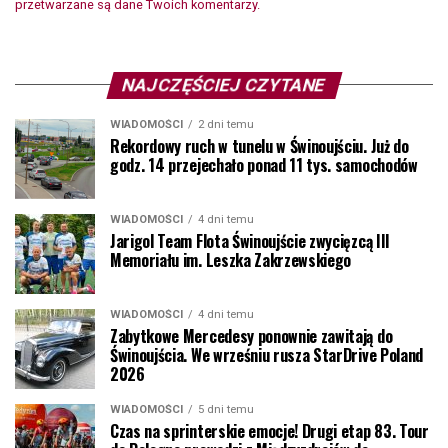
przetwarzane są dane Twoich komentarzy.
NAJCZĘŚCIEJ CZYTANE
WIADOMOŚCI
2 dni temu
Rekordowy ruch w tunelu w Świnoujściu. Już do
godz. 14 przejechało ponad 11 tys. samochodów
WIADOMOŚCI
4 dni temu
Jarigol Team Flota Świnoujście zwycięzcą III
Memoriału im. Leszka Zakrzewskiego
WIADOMOŚCI
4 dni temu
Zabytkowe Mercedesy ponownie zawitają do
Świnoujścia. We wrześniu rusza StarDrive Poland
2026
WIADOMOŚCI
5 dni temu
Czas na sprinterskie emocje! Drugi etap 83. Tour