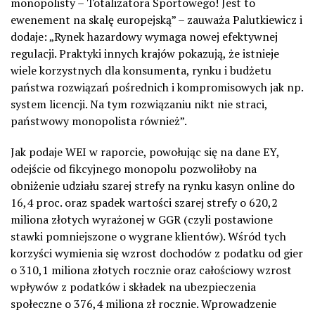
monopolisty – Totalizatora Sportowego! Jest to
ewenement na skalę europejską
”
– zauważa
Palutkiewicz
i
dodaje:
„
Rynek hazardowy wymaga nowej efektywnej
regulacji. Praktyki innych krajów pokazują, że istnieje
wiele korzystnych dla konsumenta, rynku i budżetu
państwa rozwiązań pośrednich i kompromisowych jak np.
system licencji
.
Na tym rozwiązaniu nikt nie straci,
państwowy monopolista również
”
.
Jak podaje WEI w raporcie, powołując się na dane EY,
odejście od fikcyjnego monopolu pozwoliłoby na
obniżenie udziału szarej strefy na rynku kasyn online do
16,4 proc. oraz spadek wartości szarej strefy o 620,2
miliona złotych wyrażonej w GGR (czyli postawione
stawki pomniejszone o wygrane klientów). Wśród tych
korzyści wymienia się wzrost dochodów z podatku od gier
o 310,1 miliona złotych rocznie oraz całościowy wzrost
wpływów z podatków i składek na ubezpieczenia
społeczne o 376,4 miliona zł rocznie. Wprowadzenie