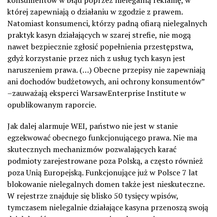
której zapewniają o działaniu w zgodzie z prawem.
Natomiast konsumenci, którzy padną ofiarą nielegalnych
praktyk kasyn działających w szarej strefie, nie mogą
nawet bezpiecznie zgłosić popełnienia przestępstwa,
gdyż korzystanie przez nich z usług tych kasyn jest
naruszeniem prawa. (…) Obecne przepisy nie zapewniają
ani dochodów budżetowych, ani ochrony konsumentów
”
–zauważają
eksperci
Warsaw
Enterprise
Institute
w
opublikowanym raporcie.
Jak dalej alarmuje
WEI
, państwo nie jest w stanie
egzekwować obecnego funkcjonującego prawa. Nie ma
skutecznych mechanizmów pozwalających karać
podmioty zarejestrowane poza Polską, a często również
poza Unią Europejską. Funkcjonujące już w Polsce 7 lat
blokowanie nielegalnych domen także jest nieskuteczne.
W rejestrze znajduje się blisko 50 tysięcy wpisów,
tymczasem nielegalnie działające kasyna przenoszą swoją