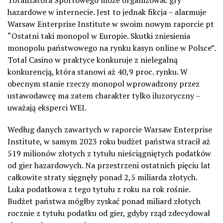
hazardowe w
i
nternecie
. Jest to jednak fikcja – alarmuje
Warsaw
Enterprise
Institute
w swoim nowym raporcie
pt
“Ostatni taki monopol w Europie. Skutki zniesienia
monopolu państwowego na rynku kasyn online w Polsce”.
Total Casino w praktyce konkuruje z nielegalną
konkurencją, która stanowi aż 40,9 proc. rynku. W
obecnym stanie rzeczy monopol wprowadzony przez
ustawodawcę ma zatem charakter tylko iluzoryczny
–
uważają eksperci WEI
.
Według danych zawartych w raporcie
Warsaw
Enterprise
Institute
, w samym 2023 roku budżet państwa stracił aż
519 milionów złotych z tytułu nieściągniętych podatków
od gier hazardowych. Na przestrzeni ostatnich pięciu lat
całkowite straty sięgnęły ponad 2,5 miliarda złotych.
Luka podatkowa z tego tytułu z roku na rok rośnie.
Budżet państwa mógłby zyskać ponad miliard złotych
rocznie z tytułu podatku od gier, gdyby rząd zdecydował