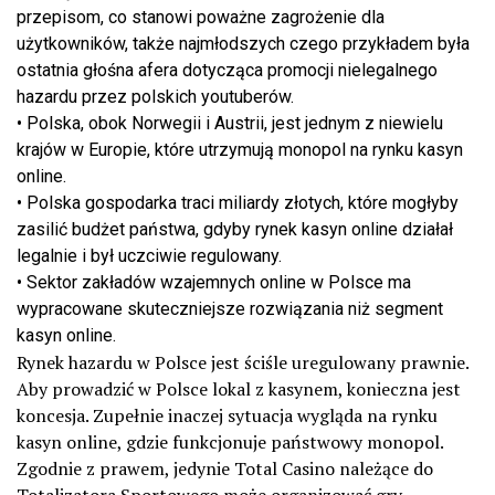
przepisom, co stanowi poważne zagrożenie dla
użytkowników, także najmłodszych czego przykładem była
ostatnia głośna afera dotycząca promocji nielegalnego
hazardu przez polskich youtuberów.
•
Polska, obok Norwegii i Austrii, jest jednym z niewielu
krajów w Europie, które utrzymują monopol na rynku kasyn
online.
•
Polska gospodarka traci miliardy złotych, które mogłyby
zasilić budżet państwa, gdyby rynek kasyn online działał
legalnie i był uczciwie regulowany.
•
Sektor zakładów wzajemnych online w Polsce ma
wypracowane skuteczniejsze rozwiązania niż segment
kasyn online.
Rynek hazardu w Polsce jest ściśle uregulowany prawnie.
Aby prowadzić w Polsce lokal z kasynem, konieczna jest
koncesja. Zupełnie inaczej sytuacja wygląda na rynku
kasyn online, gdzie funkcjonuje państwowy monopol.
Zgodnie z prawem, jedynie Total Casino należące do
Totalizatora Sportowego może organizować gry