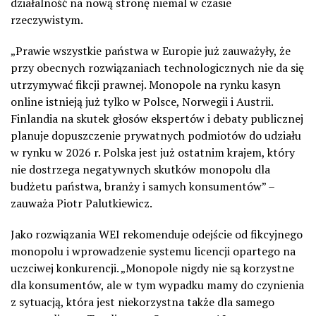
działalność na nową stronę niemal w czasie
rzeczywistym.
„
Prawie wszystkie państwa w Europie już zauważyły, że
przy obecnych rozwiązaniach technologicznych nie da się
utrzymywać fikcji prawnej. Monopole na rynku kasyn
online istnieją już tylko w Polsce, Norwegii i Austrii.
Finlandia na skutek głosów ekspertów i debaty publicznej
planuje dopuszczenie prywatnych podmiotów do udziału
w rynku w 2026 r. Polska jest już ostatnim krajem, który
nie dostrzega negatywnych skutków monopolu dla
budżetu państwa, branży i samych konsumentów
”
–
zauważa
Piotr Palutkiewicz
.
Jako rozwiązania
WEI
rekomenduje odejście od fikcyjnego
monopolu i wprowadzenie systemu licencji opartego na
uczciwej konkurencji.
„
Monopole nigdy nie są korzystne
dla konsumentów, ale w tym wypadku mamy do czynienia
z sytuacją, która jest niekorzystna także dla samego