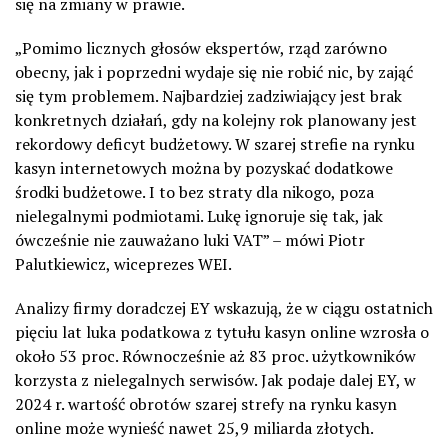
się na zmiany w prawie.
„
Pomimo licznych głosów ekspertów, rząd zarówno
obecny, jak i poprzedni wydaje się nie robić nic, by zająć
się tym problemem. Najbardziej zadziwiający jest brak
konkretnych działań, gdy na kolejny rok planowany jest
rekordowy deficyt budżetowy. W szarej strefie na rynku
kasyn internetowych można by pozyskać dodatkowe
środki budżetowe. I to bez straty dla nikogo, poza
nielegalnymi podmiotami
.
Lukę ignoruje się tak, jak
ówcześnie nie zauważano luki VAT
”
– mówi
Piotr
Palutkiewicz
, wiceprezes
WEI
.
Analizy firmy doradczej EY wskazują, że w ciągu ostatnich
pięciu lat luka podatkowa z tytułu kasyn online wzrosła o
około 53 proc. Równocześnie aż 83 proc. użytkowników
korzysta z nielegalnych serwisów. Jak podaje dalej EY, w
2024 r. wartość obrotów szarej strefy na rynku kasyn
online może wynieść nawet 25,9 miliarda złotych.