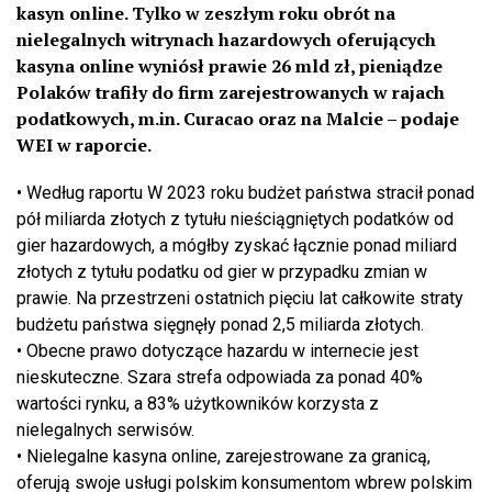
kasyn online. Tylko w zeszłym roku obrót na
nielegalnych witrynach hazardowych oferujących
kasyna online wyniósł prawie 26 mld zł, pieniądze
Polaków trafiły do firm zarejestrowanych w rajach
podatkowych, m.in. Curacao oraz na Ma
l
cie
– podaje
WEI
w raporcie
.
•
Według raportu
W 2023 roku budżet państwa stracił ponad
pół miliarda złotych z tytułu nieściągniętych podatków od
gier hazardowych, a mógłby zyskać łącznie ponad miliard
złotych z tytułu podatku od gier w przypadku zmian w
prawie. Na przestrzeni ostatnich pięciu lat całkowite straty
budżetu państwa sięgnęły ponad 2,5 miliarda złotych.
•
Obecne prawo dotyczące hazardu w
i
nternecie
jest
nieskuteczne. Szara strefa odpowiada za ponad 40%
wartości rynku, a 83% użytkowników korzysta z
nielegalnych serwisów.
•
Nielegalne kasyna online, zarejestrowane za granicą,
oferują swoje usługi polskim konsumentom wbrew polskim