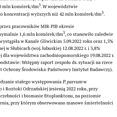
3
60 mln komórek/dm
. W województwie
3
o koncentracji wyższych niż 42 mln komórek/dm
.
przez pracowników MIR-PIB okresie
3
symalnie 1,6 mln komórek/dm
, co stanowiło zaledwie
wystąpiła w Kanale Gliwickim 5.09.2022 roku oraz 1,5%
w Słubicach (woj. lubuskie) 12.08.2022 r. i 3,8%
j dla województwa zachodniopomorskiego 19.08.2022 r.
odstawie: Wstępny raport zespołu ds. sytuacji na rzece
tut Ochrony Środowiska-Państwowy Instytut Badawczy).
rdzanie stałego występowania
P. parvum
w
 i Roztoki Odrzańskiej jesienią 2022 roku, przy
iczebności i biomasie fitoplanktonu, na poziomie
enia, przy którym obserwowano masowe śmiertelności