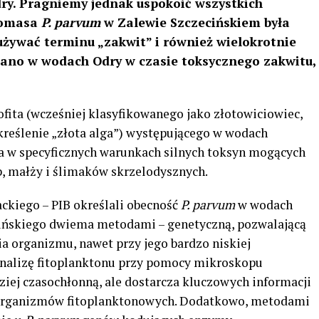
ry. Pragniemy jednak uspokoić wszystkich
biomasa
P. parvum
w Zalewie Szczecińskiem była
żywać terminu „zakwit” i również wielokrotnie
dzano w wodach Odry w czasie toksycznego zakwitu,
fita (wcześniej klasyfikowanego jako złotowiciowiec,
reślenie „złota alga”) występującego w wodach
a w specyficznych warunkach silnych toksyn mogących
 małży i ślimaków skrzelodysznych.
ckiego – PIB określali obecność
P. parvum
w wodach
cińskiego dwiema metodami – genetyczną, pozwalającą
a organizmu, nawet przy jego bardzo niskiej
 analizę fitoplanktonu przy pomocy mikroskopu
ziej czasochłonną, ale dostarcza kluczowych informacji
h organizmów fitoplanktonowych. Dodatkowo, metodami