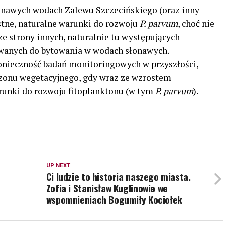
onawych wodach Zalewu Szczecińskiego (oraz inny
stne, naturalne warunki do rozwoju
P. parvum
, choć nie
ze strony innych, naturalnie tu występujących
wanych do bytowania w wodach słonawych.
onieczność badań monitoringowych w przyszłości,
ezonu wegetacyjnego, gdy wraz ze wzrostem
runki do rozwoju fitoplanktonu (w tym
P. parvum
).
UP NEXT
Ci ludzie to historia naszego miasta.
Zofia i Stanisław Kuglinowie we
wspomnieniach Bogumiły Kociołek