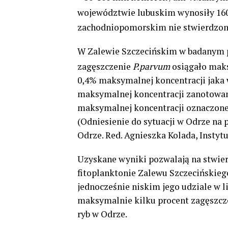
województwie lubuskim wynosiły 1
zachodniopomorskim nie stwierdzon
W Zalewie Szczecińskim w badanym 
zagęszczenie
P.parvum
osiągało mak
0,4% maksymalnej koncentracji jaka 
maksymalnej koncentracji zanotowanej 
maksymalnej koncentracji oznaczone
(Odniesienie do sytuacji w Odrze na p
Odrze. Red. Agnieszka Kolada, Insty
Uzyskane wyniki pozwalają na stwie
fitoplanktonie Zalewu Szczecińskiego
jednocześnie niskim jego udziale w l
maksymalnie kilku procent zagęszcz
ryb w Odrze.