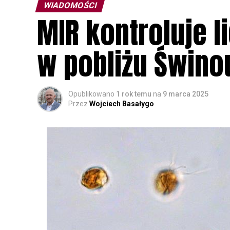
WIADOMOŚCI
MIR kontroluje l
w pobliżu Świno
Opublikowano
1 rok temu
na
9 marca 2025
Przez
Wojciech Basałygo