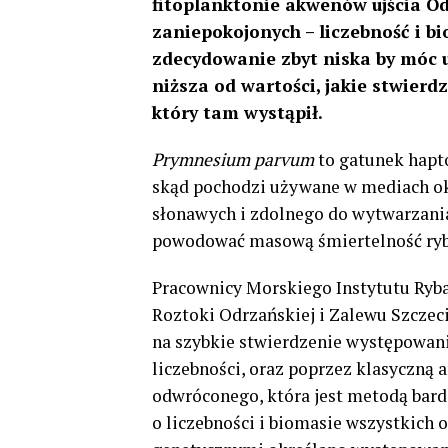
fitoplanktonie akwenów ujścia Od
zaniepokojonych – liczebność i 
zdecydowanie zbyt niska by móc u
niższa od wartości, jakie stwier
który tam wystąpił.
Prymnesium parvum
to gatunek hapto
skąd pochodzi używane w mediach ok
słonawych i zdolnego do wytwarzani
powodować masową śmiertelność ryb,
Pracownicy Morskiego Instytutu Ryba
Roztoki Odrzańskiej i Zalewu Szcze
na szybkie stwierdzenie występowani
liczebności, oraz poprzez klasyczną
odwróconego, która jest metodą bard
o liczebności i biomasie wszystkic