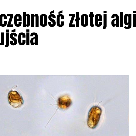
iczebność złotej alg
ujścia