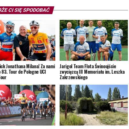
ŻE CI SIĘ SPODOBAĆ
ick Jonathana Milana! Za nami
Jarigol Team Flota Świnoujście
p 83. Tour de Pologne UCI
zwycięzcą III Memoriału im. Leszka
Tour
Zakrzewskiego