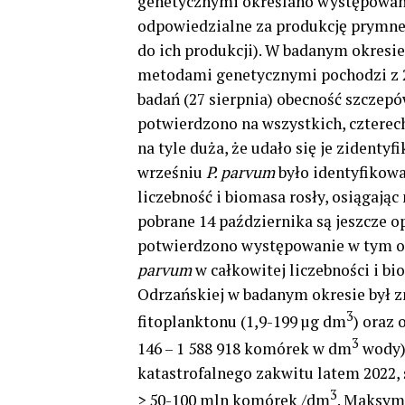
genetycznymi określano występowan
odpowiedzialne za produkcję prymne
do ich produkcji). W badanym okresi
metodami genetycznymi pochodzi z 23
badań (27 sierpnia) obecność szczep
potwierdzono na wszystkich, czterech
na tyle duża, że udało się je ziden
wrześniu
P. parvum
było identyfikowa
liczebność i biomasa rosły, osiągaj
pobrane 14 października są jeszcz
potwierdzono występowanie w tym o
parvum
w całkowitej liczebności i b
Odrzańskiej w badanym okresie był z
3
fitoplanktonu (1,9-199 µg dm
) oraz 
3
146 – 1 588 918 komórek w dm
wody).
katastrofalnego zakwitu latem 2022, 
3
> 50-100 mln komórek /dm
. Maksym