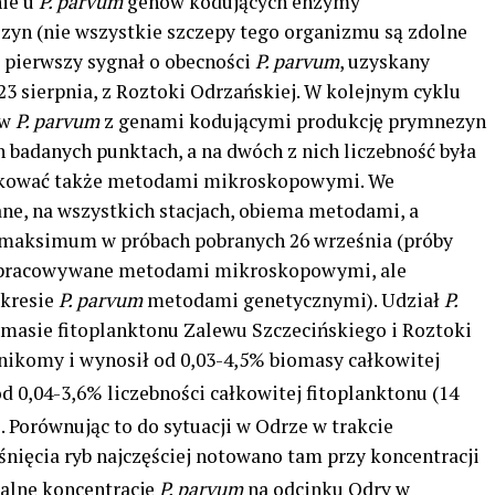
ie u
P. parvum
genów kodujących enzymy
zyn (nie wszystkie szczepy tego organizmu są zdolne
e pierwszy sygnał o obecności
P. parvum
, uzyskany
 sierpnia, z Roztoki Odrzańskiej. W kolejnym cyklu
ów
P. parvum
z genami kodującymi produkcję prymnezyn
 badanych punktach, a na dwóch z nich liczebność była
tyfikować także metodami mikroskopowymi. We
ne, na wszystkich stacjach, obiema metodami, a
ąc maksimum w próbach pobranych 26 września (próby
e opracowywane metodami mikroskopowymi, ale
kresie
P. parvum
metodami genetycznymi). Udział
P.
iomasie fitoplanktonu Zalewu Szczecińskiego i Roztoki
nikomy i wynosił od 0,03-4,5% biomasy całkowitej
od 0,04-3,6% liczebności całkowitej fitoplanktonu (14
 Porównując to do sytuacji w Odrze w trakcie
śnięcia ryb najczęściej notowano tam przy koncentracji
alne koncentracje
P. parvum
na odcinku Odry w