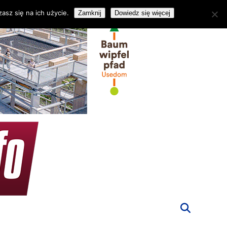
asz się na ich użycie.
Zamknij
Dowiedz się więcej