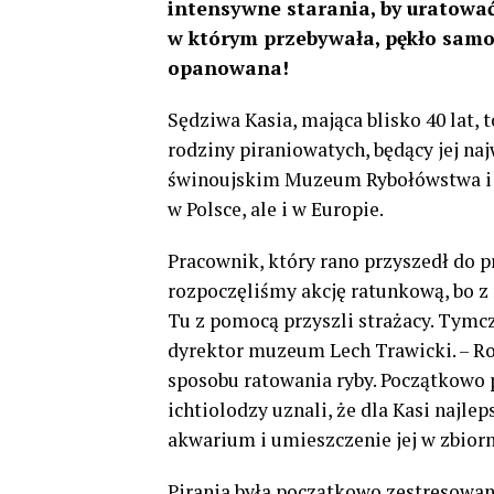
intensywne starania, by uratować
w którym przebywała, pękło samois
opanowana!
Sędziwa Kasia, mająca blisko 40 lat,
rodziny piraniowatych, będący jej n
świnoujskim Muzeum Rybołówstwa i je
w Polsce, ale i w Europie.
Pracownik, który rano przyszedł do 
rozpoczęliśmy akcję ratunkową, bo z
Tu z pomocą przyszli strażacy. Tymc
dyrektor muzeum Lech Trawicki. – Ro
sposobu ratowania ryby. Początkowo 
ichtiolodzy uznali, że dla Kasi najl
akwarium i umieszczenie jej w zbio
Pirania była początkowo zestresowana.