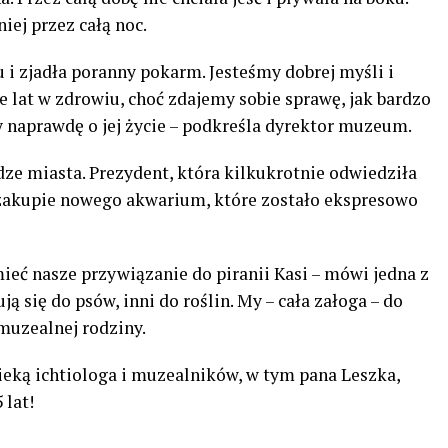
iej przez całą noc.
nu i zjadła poranny pokarm. Jesteśmy dobrej myśli i
e lat w zdrowiu, choć zdajemy sobie sprawę, jak bardzo
y naprawdę o jej życie – podkreśla dyrektor muzeum.
dze miasta. Prezydent, która kilkukrotnie odwiedziła
zakupie nowego akwarium, które zostało ekspresowo
eć nasze przywiązanie do piranii Kasi – mówi jedna z
 się do psów, inni do roślin. My – cała załoga – do
 muzealnej rodziny.
pieką ichtiologa i muzealników, w tym pana Leszka,
 lat!