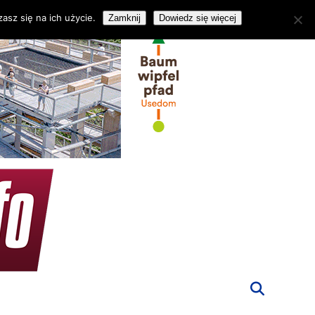
asz się na ich użycie.
Zamknij
Dowiedz się więcej