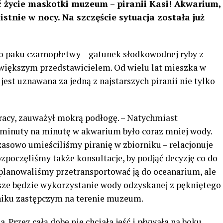
 życie maskotki muzeum – piranii Kasi! Akwarium,
tnie w nocy. Na szczęście sytuacja została już
 to paku czarnopłetwy – gatunek słodkowodnej ryby z
ajwiększym przedstawicielem. Od wielu lat mieszka w
st uznawana za jedną z najstarszych piranii nie tylko
pracy, zauważył mokrą podłogę. – Natychmiast
 minuty na minutę w akwarium było coraz mniej wody.
zasowo umieściliśmy piranię w zbiorniku – relacjonuje
zpoczęliśmy także konsultacje, by podjąć decyzję co do
planowaliśmy przetransportować ją do oceanarium, ale
epsze będzie wykorzystanie wody odzyskanej z pękniętego
rniku zastępczym na terenie muzeum.
 Przez całą dobę nie chciała jeść i pływała na boku.