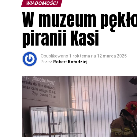
WIADOMOŚCI
W muzeum pękło
piranii Kasi
Opublikowano
1 rok temu
na
12 marca 2025
Przez
Robert Kołodziej