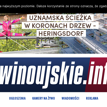
na najwyższym poziomie. Dalsze korzystanie ze strony oznacza, że zgadz
OGŁOSZENIA
KAMERY NA ŻYWO
WIADOMOŚCI
REKLAMA