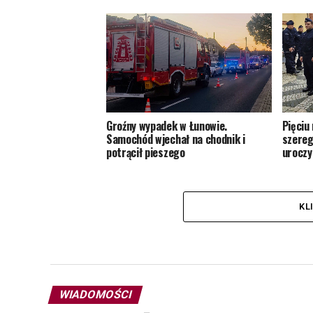
Groźny wypadek w Łunowie.
Pięciu
Samochód wjechał na chodnik i
szereg
potrącił pieszego
uroczy
KL
WIADOMOŚCI