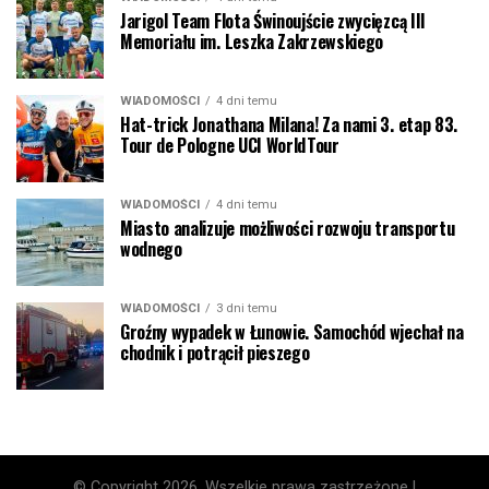
Jarigol Team Flota Świnoujście zwycięzcą III
Memoriału im. Leszka Zakrzewskiego
WIADOMOŚCI
4 dni temu
Hat-trick Jonathana Milana! Za nami 3. etap 83.
Tour de Pologne UCI WorldTour
WIADOMOŚCI
4 dni temu
Miasto analizuje możliwości rozwoju transportu
wodnego
WIADOMOŚCI
3 dni temu
Groźny wypadek w Łunowie. Samochód wjechał na
chodnik i potrącił pieszego
© Copyright 2026, Wszelkie prawa zastrzeżone |