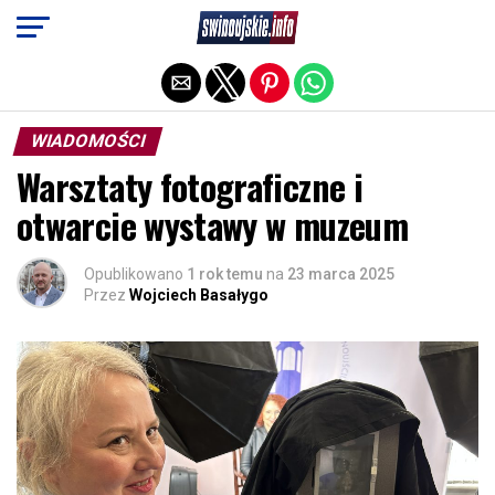
Exit mobile version
WIADOMOŚCI
Warsztaty fotograficzne i
otwarcie wystawy w muzeum
Opublikowano
1 rok temu
na
23 marca 2025
Przez
Wojciech Basałygo