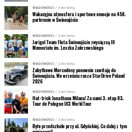
WIADOMOŚCI
4 dni temu
Wakacyjna atmosfera i sportowe emocje na 458.
parkrunie w Świnoujściu
WIADOMOŚCI
2 dni temu
Jarigol Team Flota Świnoujście zwycięzcą III
Memoriału im. Leszka Zakrzewskiego
WIADOMOŚCI
2 dni temu
Zabytkowe Mercedesy ponownie zawitają do
Świnoujścia. We wrześniu rusza StarDrive Poland
2026
WIADOMOŚCI
2 dni temu
Hat-trick Jonathana Milana! Za nami 3. etap 83.
Tour de Pologne UCI WorldTour
WIADOMOŚCI
3 dni temu
Byłe przedszkole przy ul. Gdyńskiej. Co dalej z tym
miejscem?