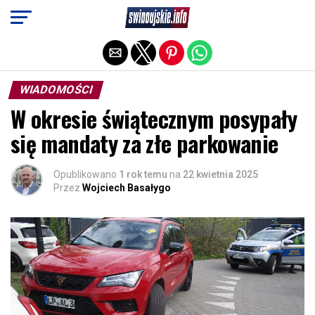
Exit mobile version
WIADOMOŚCI
W okresie świątecznym posypały
się mandaty za złe parkowanie
Opublikowano
1 rok temu
na
22 kwietnia 2025
Przez
Wojciech Basałygo