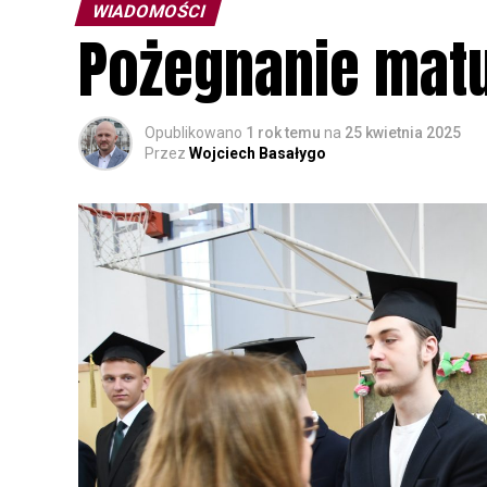
WIADOMOŚCI
Pożegnanie mat
Opublikowano
1 rok temu
na
25 kwietnia 2025
Przez
Wojciech Basałygo