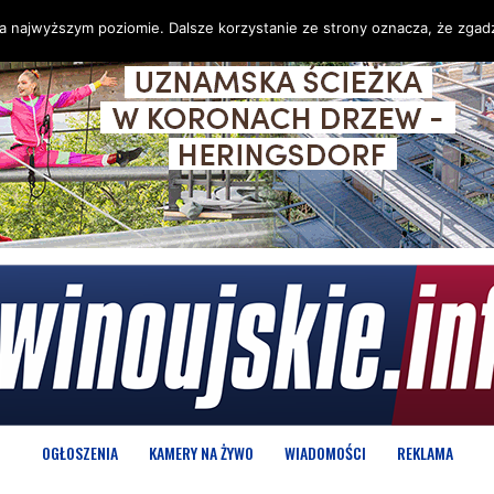
na najwyższym poziomie. Dalsze korzystanie ze strony oznacza, że zgadz
OGŁOSZENIA
KAMERY NA ŻYWO
WIADOMOŚCI
REKLAMA