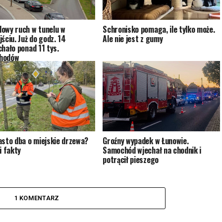
owy ruch w tunelu w
Schronisko pomaga, ile tylko może.
ściu. Już do godz. 14
Ale nie jest z gumy
chało ponad 11 tys.
hodów
asto dba o miejskie drzewa?
Groźny wypadek w Łunowie.
i fakty
Samochód wjechał na chodnik i
potrącił pieszego
1 KOMENTARZ