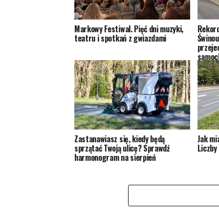
Markowy Festiwal. Pięć dni muzyki,
Rekord
teatru i spotkań z gwiazdami
Świnouj
przeje
samoc
Zastanawiasz się, kiedy będą
Jak mi
sprzątać Twoją ulicę? Sprawdź
Liczby 
harmonogram na sierpień