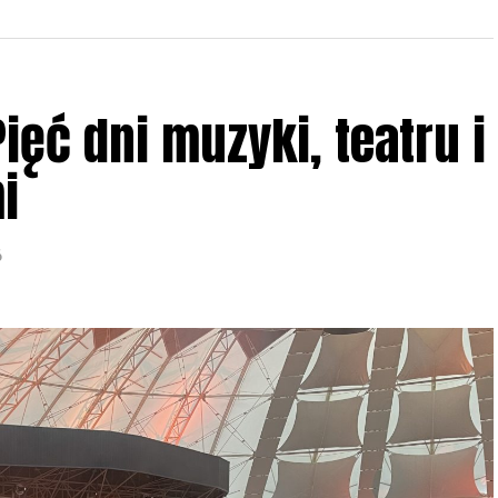
ięć dni muzyki, teatru i
i
6