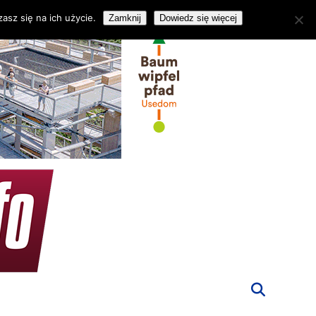
asz się na ich użycie.
Zamknij
Dowiedz się więcej