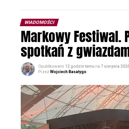
WIADOMOŚCI
Markowy Festiwal. P
spotkań z gwiazdam
Opublikowano
12 godzin temu
na
7 sierpnia 202
Przez
Wojciech Basałygo