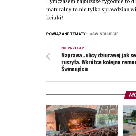
Tymczasem najbliższe tygodnie to dl
maturalny to nie tylko sprawdzian wi
kciuki!
POWIĄZANE TEMATY:
SWINOUJSCIE
NIE PRZEGAP
Naprawa „ulicy dziurawej jak se
ruszyła. Wkrótce kolejne remo
Świnoujściu
MO