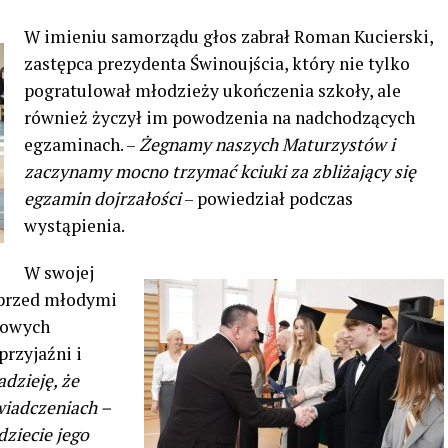
W imieniu samorządu głos zabrał Roman Kucierski,
zastępca prezydenta Świnoujścia, który nie tylko
pogratulował młodzieży ukończenia szkoły, ale
również życzył im powodzenia na nadchodzących
egzaminach. –
Żegnamy naszych Maturzystów i
zaczynamy mocno trzymać kciuki za zbliżający się
egzamin dojrzałości
– powiedział podczas
wystąpienia.
W swojej
 przed młodymi
 nowych
przyjaźni i
dzieję, że
wiadczeniach –
dziecie jego