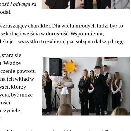
ność i odwaga są
odał.
wzruszający charakter. Dla wielu młodych ludzi był to
zkolną i wejścia w dorosłość. Wspomnienia,
lekcje – wszystko to zabierają ze sobą na dalszą drogę.
 stara się
u. Władze
aczenie powrotu
na ich wkład w
yści, którzy
ycia, być może
łości
uczyciele,
.