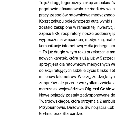
To już drugi, tegoroczny zakup ambulans
pogotowie sfinansowało ze środków własn
pracy zespołów ratownictwa medycznego 
Koszt zakupu pojedynczego auta wyniósł 
zostało zakupione w ramach tej inwestycji, 
zapisu EKG, respiratory, nosze podbierają
wyposażenia w aparaturę medyczną, mater
komunikację internetową – dla jednego amb
– To już drugie w tym roku przekazanie 
nowych karetek, które służą już w Szczeci
sprzęt jest dla ratowników medycznych wa
do akcji ratujących ludzkie życie blisko 1
milionów kilometrów. Wierzę, że dzięki t
zespołów, ale przede wszystkim zwięks
marszałek województwa
Olgierd Geblew
Nowe pojazdy zostały zadysponowane do fi
Twardowskiego), która otrzymała 2 ambulans
Przybiernowie, Darłowie, Świnoujściu, Łob
Gryfinie oraz Stargardzie.