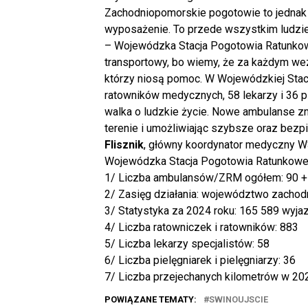
Zachodniopomorskie pogotowie to jednak n
wyposażenie. To przede wszystkim ludzie
– Wojewódzka Stacja Pogotowia Ratunkow
transportowy, bo wiemy, że za każdym wezw
którzy niosą pomoc. W Wojewódzkiej Stac
ratowników medycznych, 58 lekarzy i 36 pi
walka o ludzkie życie. Nowe ambulanse zn
terenie i umożliwiając szybsze oraz bezpi
Flisznik
, główny koordynator medyczny W
Wojewódzka Stacja Pogotowia Ratunkoweg
1/ Liczba ambulansów/ZRM ogółem: 90 +
2/ Zasięg działania: województwo zacho
3/ Statystyka za 2024 roku: 165 589 wyj
4/ Liczba ratowniczek i ratowników: 883
5/ Liczba lekarzy specjalistów: 58
6/ Liczba pielęgniarek i pielęgniarzy: 36
7/ Liczba przejechanych kilometrów w 20
POWIĄZANE TEMATY:
SWINOUJSCIE