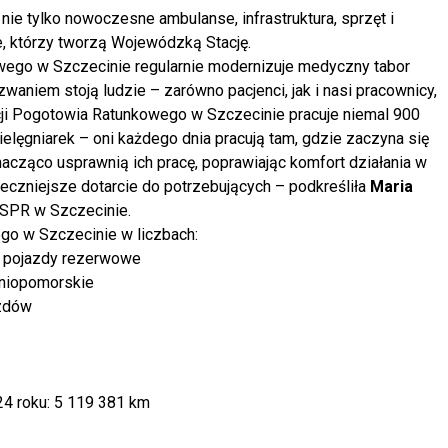
ie tylko nowoczesne ambulanse, infrastruktura, sprzęt i
, którzy tworzą Wojewódzką Stację.
ego w Szczecinie regularnie modernizuje medyczny tabor
aniem stoją ludzie – zarówno pacjenci, jak i nasi pracownicy,
ji Pogotowia Ratunkowego w Szczecinie pracuje niemal 900
elęgniarek – oni każdego dnia pracują tam, gdzie zaczyna się
acząco usprawnią ich pracę, poprawiając komfort działania w
eczniejsze dotarcie do potrzebujących – podkreśliła
Maria
SPR w Szczecinie.
o w Szczecinie w liczbach:
 pojazdy rezerwowe
dniopomorskie
azdów
24 roku: 5 119 381 km