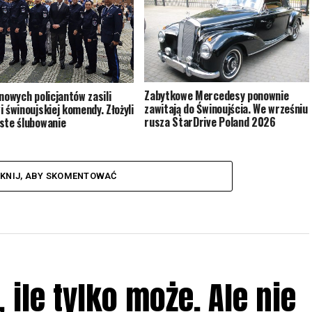
Zabytkowe Mercedesy ponownie
 nowych policjantów zasili
zawitają do Świnoujścia. We wrześniu
i świnoujskiej komendy. Złożyli
rusza StarDrive Poland 2026
ste ślubowanie
IKNIJ, ABY SKOMENTOWAĆ
ile tylko może. Ale nie