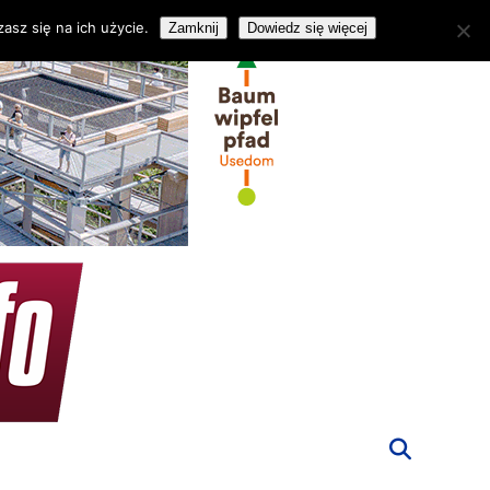
asz się na ich użycie.
Zamknij
Dowiedz się więcej