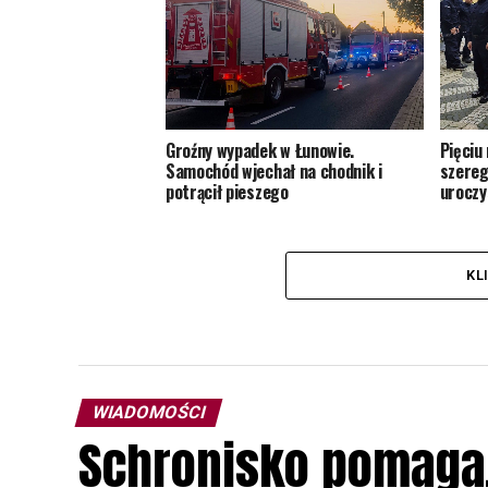
Groźny wypadek w Łunowie.
Pięciu
Samochód wjechał na chodnik i
szereg
potrącił pieszego
uroczy
KL
WIADOMOŚCI
Schronisko pomaga, 