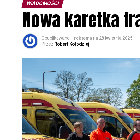
WIADOMOŚCI
Nowa karetka tra
Opublikowano
1 rok temu
na
28 kwietnia 2025
Przez
Robert Kołodziej