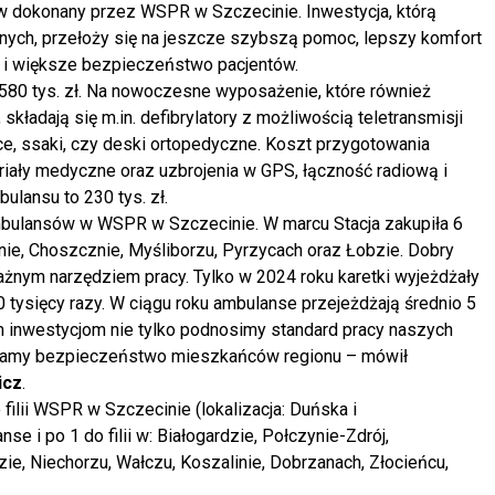
ów dokonany przez WSPR w Szczecinie. Inwestycja, którą
ych, przełoży się na jeszcze szybszą pomoc, lepszy komfort
i większe bezpieczeństwo pacjentów.
580 tys. zł. Na nowoczesne wyposażenie, które również
składają się m.in. defibrylatory z możliwością teletransmisji
ce, ssaki, czy deski ortopedyczne. Koszt przygotowania
iały medyczne oraz uzbrojenia w GPS, łączność radiową i
ulansu to 230 tys. zł.
ambulansów w WSPR w Szczecinie. W marcu Stacja zakupiła 6
nie, Choszcznie, Myśliborzu, Pyrzycach oraz Łobzie. Dobry
żnym narzędziem pracy. Tylko w 2024 roku karetki wyjeżdżały
60 tysięcy razy. W ciągu roku ambulanse przejeżdżają średnio 5
ym inwestycjom nie tylko podnosimy standard pracy naszych
zamy bezpieczeństwo mieszkańców regionu – mówił
icz
.
lii WSPR w Szczecinie (lokalizacja: Duńska i
e i po 1 do filii w: Białogardzie, Połczynie-Zdrój,
zie, Niechorzu, Wałczu, Koszalinie, Dobrzanach, Złocieńcu,