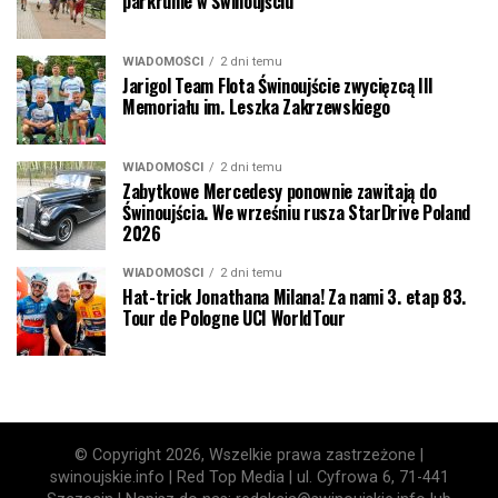
parkrunie w Świnoujściu
WIADOMOŚCI
2 dni temu
Jarigol Team Flota Świnoujście zwycięzcą III
Memoriału im. Leszka Zakrzewskiego
WIADOMOŚCI
2 dni temu
Zabytkowe Mercedesy ponownie zawitają do
Świnoujścia. We wrześniu rusza StarDrive Poland
2026
WIADOMOŚCI
2 dni temu
Hat-trick Jonathana Milana! Za nami 3. etap 83.
Tour de Pologne UCI WorldTour
© Copyright 2026, Wszelkie prawa zastrzeżone |
swinoujskie.info | Red Top Media | ul. Cyfrowa 6, 71-441