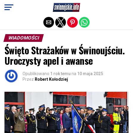
Exit mobile version
WIADOMOŚCI
Święto Strażaków w Świnoujściu.
Uroczysty apel i awanse
Opublikowano
1 rok temu
na
10 maja 2025
Przez
Robert Kołodziej