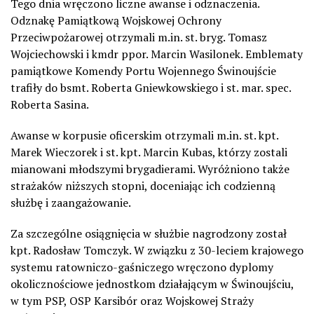
Tego dnia wręczono liczne awanse i odznaczenia.
Odznakę Pamiątkową Wojskowej Ochrony
Przeciwpożarowej otrzymali m.in. st. bryg. Tomasz
Wojciechowski i kmdr ppor. Marcin Wasilonek. Emblematy
pamiątkowe Komendy Portu Wojennego Świnoujście
trafiły do bsmt. Roberta Gniewkowskiego i st. mar. spec.
Roberta Sasina.
Awanse w korpusie oficerskim otrzymali m.in. st. kpt.
Marek Wieczorek i st. kpt. Marcin Kubas, którzy zostali
mianowani młodszymi brygadierami. Wyróżniono także
strażaków niższych stopni, doceniając ich codzienną
służbę i zaangażowanie.
Za szczególne osiągnięcia w służbie nagrodzony został
kpt. Radosław Tomczyk. W związku z 30-leciem krajowego
systemu ratowniczo-gaśniczego wręczono dyplomy
okolicznościowe jednostkom działającym w Świnoujściu,
w tym PSP, OSP Karsibór oraz Wojskowej Straży