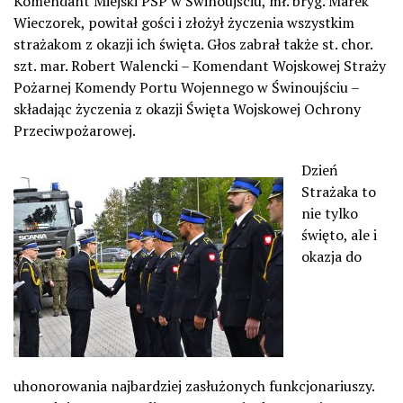
Komendant Miejski PSP w Świnoujściu, mł. bryg. Marek
Wieczorek, powitał gości i złożył życzenia wszystkim
strażakom z okazji ich święta. Głos zabrał także st. chor.
szt. mar. Robert Walencki – Komendant Wojskowej Straży
Pożarnej Komendy Portu Wojennego w Świnoujściu –
składając życzenia z okazji Święta Wojskowej Ochrony
Przeciwpożarowej.
Dzień
Strażaka to
nie tylko
święto, ale i
okazja do
uhonorowania najbardziej zasłużonych funkcjonariuszy.