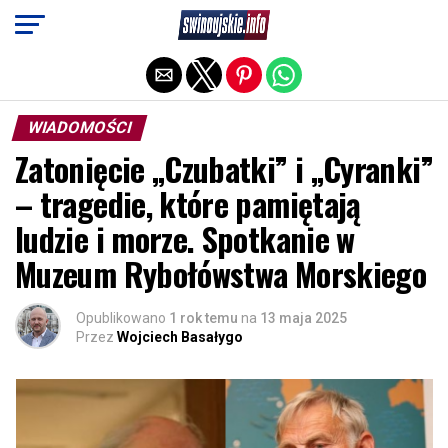
Exit mobile version
WIADOMOŚCI
Zatonięcie „Czubatki” i „Cyranki”
– tragedie, które pamiętają
ludzie i morze. Spotkanie w
Muzeum Rybołówstwa Morskiego
Opublikowano
1 rok temu
na
13 maja 2025
Przez
Wojciech Basałygo