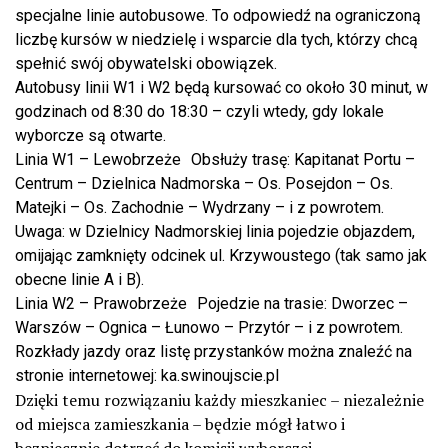
specjalne linie autobusowe. To odpowiedź na ograniczoną
liczbę kursów w niedzielę i wsparcie dla tych, którzy chcą
spełnić swój obywatelski obowiązek.
Autobusy linii W1 i W2 będą kursować co około 30 minut, w
godzinach od 8:30 do 18:30 – czyli wtedy, gdy lokale
wyborcze są otwarte.
Linia W1 – Lewobrzeże Obsłuży trasę: Kapitanat Portu –
Centrum – Dzielnica Nadmorska – Os. Posejdon – Os.
Matejki – Os. Zachodnie – Wydrzany – i z powrotem.
Uwaga: w Dzielnicy Nadmorskiej linia pojedzie objazdem,
omijając zamknięty odcinek ul. Krzywoustego (tak samo jak
obecne linie A i B).
Linia W2 – Prawobrzeże Pojedzie na trasie: Dworzec –
Warszów – Ognica – Łunowo – Przytór – i z powrotem.
Rozkłady jazdy oraz listę przystanków można znaleźć na
stronie internetowej: ka.swinoujscie.pl
Dzięki temu rozwiązaniu każdy mieszkaniec – niezależnie
od miejsca zamieszkania – będzie mógł łatwo i
bezpiecznie dotrzeć do komisji wyborczej.