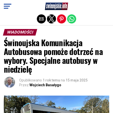
Exit mobile version
WIADOMOŚCI
Świnoujska Komunikacja
Autobusowa pomoże dotrzeć na
wybory. Specjalne autobusy w
niedzielę
Opublikowano
1 rok temu
na
15 maja 2025
Przez
Wojciech Basałygo