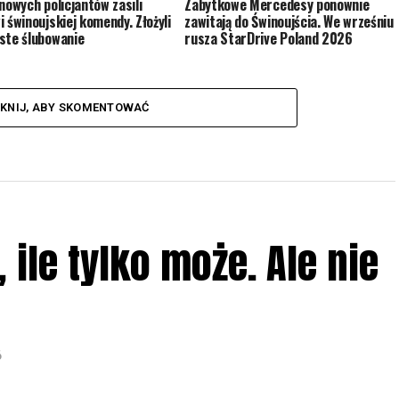
Zabytkowe Mercedesy ponownie
 nowych policjantów zasili
zawitają do Świnoujścia. We wrześniu
i świnoujskiej komendy. Złożyli
rusza StarDrive Poland 2026
ste ślubowanie
IKNIJ, ABY SKOMENTOWAĆ
ile tylko może. Ale nie
6