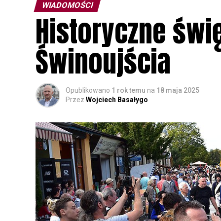
WIADOMOŚCI
Historyczne świ
Świnoujścia
Opublikowano
1 rok temu
na
18 maja 2025
Przez
Wojciech Basałygo