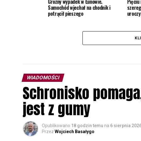
Groźny wypadek w Łunowie.
Pięciu
Samochód wjechał na chodnik i
szereg
potrącił pieszego
uroczy
KL
WIADOMOŚCI
Schronisko pomaga, 
jest z gumy
Opublikowano
18 godzin temu
na
6 sierpnia 202
Przez
Wojciech Basałygo