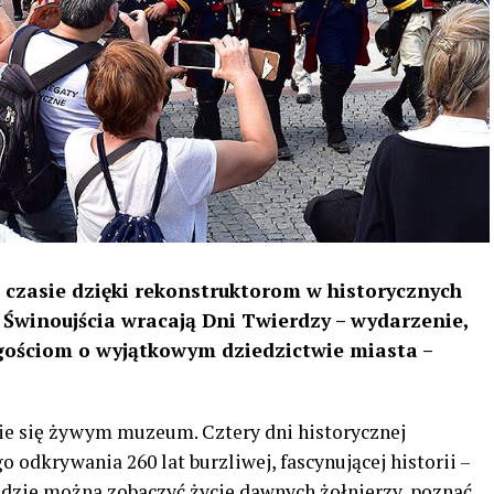
 czasie dzięki rekonstruktorom w historycznych
Świnoujścia wracają Dni Twierdzy – wydarzenie,
gościom o wyjątkowym dziedzictwie miasta –
nie się żywym muzeum. Cztery dni historycznej
 odkrywania 260 lat burzliwej, fascynującej historii –
ędzie można zobaczyć życie dawnych żołnierzy, poznać