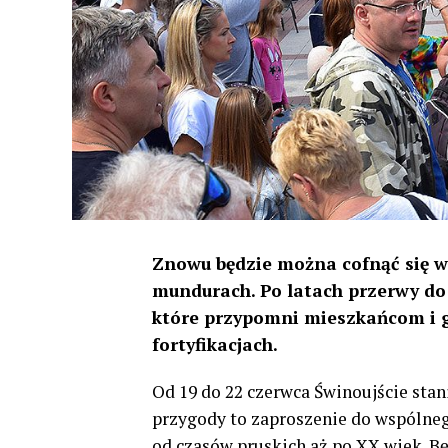
Znowu będzie można cofnąć się w
mundurach. Po latach przerwy do 
które przypomni mieszkańcom i 
fortyfikacjach.
Od 19 do 22 czerwca Świnoujście sta
przygody to zaproszenie do wspólnego
od czasów pruskich aż po XX wiek. B