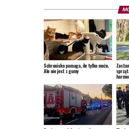
MO
Schronisko pomaga, ile tylko może.
Zastan
Ale nie jest z gumy
sprząt
harmon