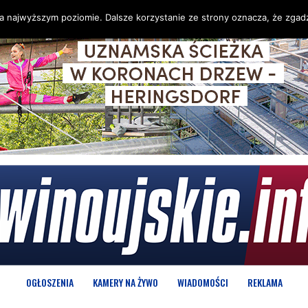
na najwyższym poziomie. Dalsze korzystanie ze strony oznacza, że zgadz
OGŁOSZENIA
KAMERY NA ŻYWO
WIADOMOŚCI
REKLAMA