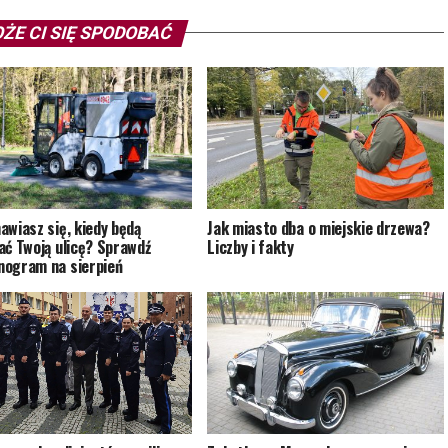
ŻE CI SIĘ SPODOBAĆ
awiasz się, kiedy będą
Jak miasto dba o miejskie drzewa?
ać Twoją ulicę? Sprawdź
Liczby i fakty
ogram na sierpień