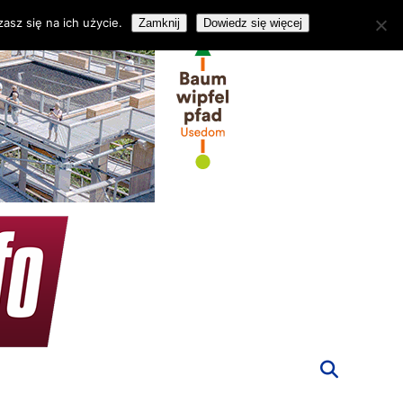
asz się na ich użycie.
Zamknij
Dowiedz się więcej