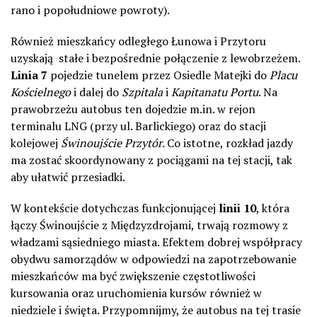
rano i popołudniowe powroty).
Również mieszkańcy odległego Łunowa i Przytoru
uzyskają
stałe i bezpośrednie połączenie z lewobrzeżem.
Linia 7
pojedzie tunelem przez Osiedle Matejki do
Placu
Kościelnego
i dalej do
Szpitala
i
Kapitanatu Portu
. Na
prawobrzeżu autobus ten dojedzie m.in. w rejon
terminalu LNG (przy ul. Barlickiego) oraz do stacji
kolejowej
Świnoujście Przytór
. Co istotne, rozkład jazdy
ma zostać skoordynowany z pociągami na tej stacji, tak
aby ułatwić przesiadki.
W kontekście dotychczas funkcjonującej
linii 10
, która
łączy Świnoujście z Międzyzdrojami, trwają rozmowy z
władzami sąsiedniego miasta. Efektem dobrej współpracy
obydwu samorządów w odpowiedzi na zapotrzebowanie
mieszkańców ma być zwiększenie częstotliwości
kursowania oraz uruchomienia kursów również w
niedziele i święta. Przypomnijmy, że autobus na tej trasie