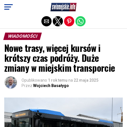
Exit mobile version
WIADOMOŚCI
Nowe trasy, więcej kursów i
krótszy czas podróży. Duże
zmiany w miejskim transporcie
Opublikowano
1 rok temu
na
22 maja 2025
Przez
Wojciech Basałygo