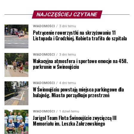
NAJCZĘŚCIEJ CZYTANE
WIADOMOŚCI
3 dni temu
Potrącenie rowerzystki na skrzyżowaniu 11
Listopada i Grodzkiej. Kobieta trafiła do szpitala
WIADOMOŚCI
3 dni temu
Wakacyjna atmosfera i sportowe emocje na 458.
parkrunie w Świnoujściu
WIADOMOŚCI
4 dni temu
W Świnoujściu powstają miejsca parkingowe dla
hulajnóg. Miasto porządkuje przestrzeń
WIADOMOŚCI
1 dzień temu
Jarigol Team Flota Świnoujście zwycięzcą III
Memoriału im. Leszka Zakrzewskiego