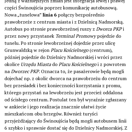
Jedną z ważniejszych zmian jest integracja lewej i prawej
części Świnoujścia poprzez komunikację autobusową.
Nowa „tunelowa”
linia 6
połączy bezpośrednio
prawobrzeże z centrum miasta i z Dzielnicą Nadmorską.
Autobus po stronie prawobrzeżnej ruszy z
Dworca PKP
i
przez nowy przystanek
Terminal Promowy
pojedzie do
tunelu. Po stronie lewobrzeżnej dojedzie przez ulicę
Grunwaldzką w rejon
Placu Kościelnego
(centrum),
później pojedzie do Dzielnicy Nadmorskiej i wróci przez
okolice
Urzędu Miasta
do
Placu Kościelnego
i z powrotem
na
Dworzec PKP
. Oznacza to, że pasażerowie będą mogli
dojechać np. z okolic dworca na prawobrzeżu do centrum
bez przesiadek i bez konieczności korzystania z promu,
którego przystań na lewobrzeżu jest przecież oddalona
od ścisłego centrum. Postulat ten był wyraźnie zgłaszany
w ankiecie i jego realizacja znacznie ułatwi życie
mieszkańcom obu brzegów. Również turyści
przyjeżdżający do Świnoujścia będą mogli autobusem linii
6 szybko i sprawnie dostać się do Dzielnicy Nadmorskiej. Z