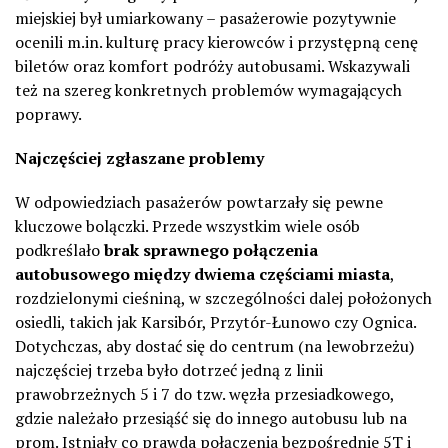
miejskiej był umiarkowany – pasażerowie pozytywnie
ocenili m.in. kulturę pracy kierowców i przystępną cenę
biletów oraz komfort podróży autobusami. Wskazywali
też na szereg konkretnych problemów wymagających
poprawy.
Najczęściej zgłaszane problemy
W odpowiedziach pasażerów powtarzały się pewne
kluczowe bolączki. Przede wszystkim wiele osób
podkreślało
brak sprawnego połączenia
autobusowego między dwiema częściami miasta
,
rozdzielonymi cieśniną, w szczególności dalej położonych
osiedli, takich jak Karsibór, Przytór-Łunowo czy Ognica.
Dotychczas, aby dostać się do centrum (na lewobrzeżu)
najczęściej trzeba było dotrzeć jedną z linii
prawobrzeżnych 5 i 7 do tzw. węzła przesiadkowego,
gdzie należało przesiąść się do innego autobusu lub na
prom. Istniały co prawda połączenia bezpośrednie 5T i