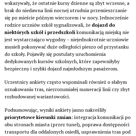
wskazywały, że ostatnie kursy dzienne są zbyt wczesne, a
brak do niedawna linii nocnej utrudnia przemieszczanie
się po mieście późnym wieczorem i w nocy. Jednocześnie
rodzice uczniów szkół sygnalizowali, że
dojazd do
niektórych szkół i przedszkoli
komunikacją miejską nie
jest wystarczająco wygodny – niejednokrotnie uczniowie
musieli pokonywać duże odległości pieszo od przystanku
do szkoły. Pojawiły się postulaty uruchomienia
dedykowanych kursów szkolnych, które zapewniłyby
bezpieczny i szybki dojazd najmłodszym pasażerom.
Uczestnicy ankiety często wspominali również o słabym
oznakowaniu tras, niezrozumiałej numeracji linii czy zbyt
rozbudowanej wariantowości.
Podsumowując, wyniki ankiety jasno nakreśliły
priorytetowe kierunki zmian
: integracja komunikacji po
obu stronach miasta (przez tunel), poprawa dostępności
transportu dla oddalonych osiedli, usprawnienia tras pod