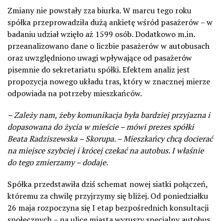
Zmiany nie powstały zza biurka. W marcu tego roku
spółka przeprowadziła dużą ankietę wśród pasażerów – w
badaniu udział wzięło aż 1599 osób. Dodatkowo m.in.
przeanalizowano dane o liczbie pasażerów w autobusach
oraz uwzględniono uwagi wpływające od pasażerów
pisemnie do sekretariatu spółki. Efektem analiz jest
propozycja nowego układu tras, który w znacznej mierze
odpowiada na potrzeby mieszkańców.
– Zależy nam, żeby komunikacja była bardziej przyjazna i
dopasowana do życia w mieście – mówi prezes spółki
Beata Radziszewska – Skorupa. – Mieszkańcy chcą docierać
na miejsce szybciej i krócej czekać na autobus. I właśnie
do tego zmierzamy – dodaje.
Spółka przedstawiła dziś schemat nowej siatki połączeń,
któremu za chwilę przyjrzymy się bliżej. Od poniedziałku
26 maja rozpoczyna się I etap bezpośrednich konsultacji
społecznych – na ulice miasta wyruszy specjalny autobus