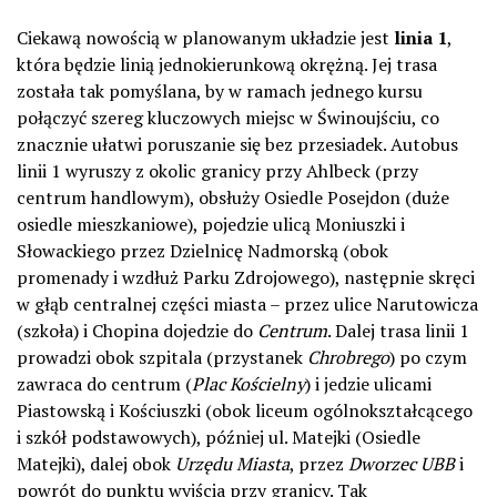
Ciekawą nowością w planowanym układzie jest
linia 1
,
która będzie linią jednokierunkową okrężną. Jej trasa
została tak pomyślana, by w ramach jednego kursu
połączyć szereg kluczowych miejsc w Świnoujściu, co
znacznie ułatwi poruszanie się bez przesiadek. Autobus
linii 1 wyruszy z okolic granicy przy Ahlbeck (przy
centrum handlowym), obsłuży Osiedle Posejdon (duże
osiedle mieszkaniowe), pojedzie ulicą Moniuszki i
Słowackiego przez Dzielnicę Nadmorską (obok
promenady i wzdłuż Parku Zdrojowego), następnie skręci
w głąb centralnej części miasta – przez ulice Narutowicza
(szkoła) i Chopina dojedzie do
Centrum
. Dalej trasa linii 1
prowadzi obok szpitala (przystanek
Chrobrego
) po czym
zawraca do centrum (
Plac Kościelny
) i jedzie ulicami
Piastowską i Kościuszki (obok liceum ogólnokształcącego
i szkół podstawowych), później ul. Matejki (Osiedle
Matejki), dalej obok
Urzędu Miasta
, przez
Dworzec UBB
i
powrót do punktu wyjścia przy granicy. Tak