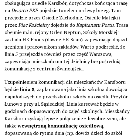
obsługująca osiedle Karsibór, dotychczas kończąca trasę
na
Dworcu PKP
pojedzie tunelem na lewy brzeg. Tam
przejedzie przez Osiedle Zachodnie, Osiedle Matejki i
przez
Plac Kościelny
dojedzie do
Kapitanatu Portu
. Trasa
obejmie m.in. rejony Orlen Neptun, Szkoły Morskiej i
zakładu HK Foods (dawne HK Scan). zapewniając dojazd
uczniom i pracownikom zakładów. Warto podkreślić, że
linia 5 przejeżdża również przez część Warszowa,
zapewniając mieszkańcom tej dzielnicy bezpośrednią
komunikację z centrum Świnoujścia.
Uzupełnieniem komunikacji dla mieszkańców Karsiboru
będzie
linia 8
, zaplanowana jako linia szkolna dowożąca
najmłodszych do przedszkola i szkoły na osiedlu Przytór-
Łunowo przy ul. Sąsiedzkiej. Linia kursować będzie w
godzinach dopasowanych do zajęć szkolnych. Mieszkańcy
Karsiboru zyskają lepsze połączenie z lewobrzeżem, ale
także
wewnętrzną komunikację osiedlową
,
dopasowaną do rytmu dnia (np. dowóz dzieci do szkół