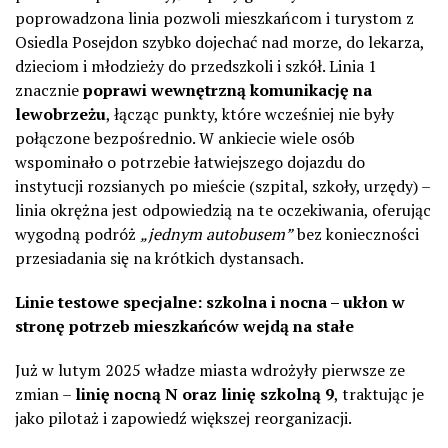
poprowadzona linia pozwoli mieszkańcom i turystom z
Osiedla Posejdon szybko dojechać nad morze, do lekarza,
dzieciom i młodzieży do przedszkoli i szkół. Linia 1
znacznie
poprawi wewnętrzną komunikację na
lewobrzeżu
, łącząc punkty, które wcześniej nie były
połączone bezpośrednio. W ankiecie wiele osób
wspominało o potrzebie łatwiejszego dojazdu do
instytucji rozsianych po mieście (szpital, szkoły, urzędy) –
linia okrężna jest odpowiedzią na te oczekiwania, oferując
wygodną podróż
„jednym autobusem”
bez konieczności
przesiadania się na krótkich dystansach.
Linie testowe specjalne: szkolna i nocna – ukłon w
stronę potrzeb mieszkańców wejdą na stałe
Już w lutym 2025 władze miasta wdrożyły pierwsze ze
zmian –
linię nocną N oraz linię szkolną 9
, traktując je
jako pilotaż i zapowiedź większej reorganizacji.