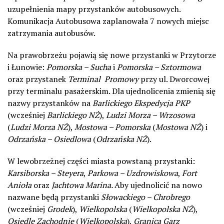
uzupełnienia mapy przystanków autobusowych.
Komunikacja Autobusowa zaplanowała 7 nowych miejsc
zatrzymania autobusów.
Na prawobrzeżu pojawią się nowe przystanki w Przytorze
i Łunowie:
Pomorska – Sucha
i
Pomorska – Sztormowa
oraz przystanek
Terminal
Promowy
przy ul. Dworcowej
przy terminalu pasażerskim. Dla ujednolicenia zmienią się
nazwy przystanków na
Barlickiego Ekspedycja PKP
(wcześniej
Barlickiego NŻ
),
Ludzi Morza – Wrzosowa
(
Ludzi Morza NŻ
),
Mostowa – Pomorska
(
Mostowa NŻ
) i
Odrzańska – Osiedlowa
(
Odrzańska NŻ
).
W lewobrzeżnej części miasta powstaną przystanki:
Karsiborska – Steyera
,
Parkowa – Uzdrowiskowa
,
Fort
Anioła
oraz
Jachtowa Marina.
Aby ujednolicić na nowo
nazwane będą przystanki
Słowackiego – Chrobrego
(wcześniej
Grodek
),
Wielkopolska
(
Wielkopolska NŻ
),
Osiedle Zachodnie
(
Wielkopolska
),
Granica Garz