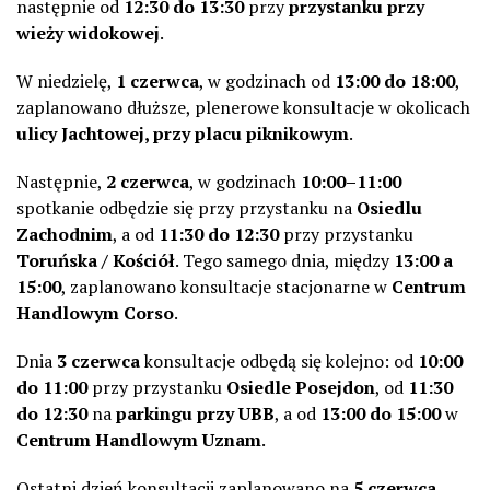
następnie od
12:30 do 13:30
przy
przystanku przy
wieży widokowej
.
W niedzielę,
1 czerwca
, w godzinach od
13:00 do 18:00
,
zaplanowano dłuższe, plenerowe konsultacje w okolicach
ulicy Jachtowej, przy placu piknikowym
.
Następnie,
2 czerwca
, w godzinach
10:00–11:00
spotkanie odbędzie się przy przystanku na
Osiedlu
Zachodnim
, a od
11:30 do 12:30
przy przystanku
Toruńska / Kościół
. Tego samego dnia, między
13:00 a
15:00
, zaplanowano konsultacje stacjonarne w
Centrum
Handlowym Corso
.
Dnia
3 czerwca
konsultacje odbędą się kolejno: od
10:00
do 11:00
przy przystanku
Osiedle Posejdon
, od
11:30
do 12:30
na
parkingu przy UBB
, a od
13:00 do 15:00
w
Centrum Handlowym Uznam
.
Ostatni dzień konsultacji zaplanowano na
5 czerwca
.