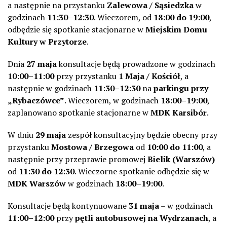
a następnie na przystanku
Zalewowa / Sąsiedzka
w
godzinach
11:30–12:30
. Wieczorem, od
18:00 do 19:00
,
odbędzie się spotkanie stacjonarne w
Miejskim Domu
Kultury w Przytorze
.
Dnia
27 maja
konsultacje będą prowadzone w godzinach
10:00–11:00
przy przystanku
1 Maja / Kościół
, a
następnie w godzinach
11:30–12:30
na
parkingu przy
„Rybaczówce”
. Wieczorem, w godzinach
18:00–19:00
,
zaplanowano spotkanie stacjonarne w
MDK Karsibór
.
W dniu
29 maja
zespół konsultacyjny będzie obecny przy
przystanku
Mostowa / Brzegowa
od
10:00 do 11:00
, a
następnie przy przeprawie promowej
Bielik (Warszów)
od
11:30 do 12:30
. Wieczorne spotkanie odbędzie się w
MDK Warszów
w godzinach
18:00–19:00
.
Konsultacje będą kontynuowane
31 maja
– w godzinach
11:00–12:00
przy
pętli autobusowej na Wydrzanach
, a