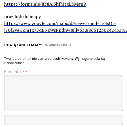
https://forms.gle/838Ai3hfMtgL3Mgn9
oraz link do mapy
https://www.google.com/maps/d/viewer?mid=1z4sOt-
j70f2veKZm1x77dBNsWsPpdnw&ll=53.88661230242433%
POWIĄZANE TEMATY:
SWINOUJSCIE
Twój adres email nie zostanie opublikowany.
Wymagane pola są
oznaczone
*
Komentarz
*