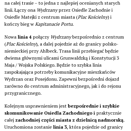
na całej trasie – to jedna z najlepiej ocenianych starych
linii. Łączy ona
Wydrzany
przez Osiedle Zachodnie i
Osiedle Matejki z centrum miasta (
Plac Kościelny
) i
kończy bieg w
Kapitanacie Portu
.
Nowa
linia 4
połączy
Wydrzany
bezpośrednio z centrum
(
Plac Kościelny
), a dalej pojedzie aż do granicy polsko-
niemieckiej przy Ahlbeck. Trasa linii przebiegać będzie
dwiema głównymi ulicami Grunwaldzką i Konstytucji 3
Maja / Wojska Polskiego. Będzie to szybka linia
zaspokajająca potrzeby komunikacyjne mieszkańców
Wydrzan oraz Posejdonu. Zapewni bezpośredni dojazd
zarówno do centrum administracyjnego, jak i do rejonu
przygranicznego.
Kolejnym usprawnieniem jest
bezpośrednie i szybkie
skomunikowanie Osiedla Zachodniego i
praktycznie
całej
zachodniej części miasta z dzielnicą nadmorską
.
Uruchomiona zostanie
linia 3
, która pojedzie od granicy