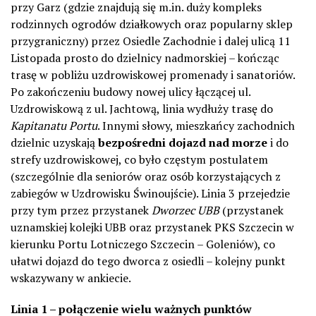
przy Garz (gdzie znajdują się m.in. duży kompleks
rodzinnych ogrodów działkowych oraz popularny sklep
przygraniczny) przez Osiedle Zachodnie i dalej ulicą 11
Listopada prosto do dzielnicy nadmorskiej – kończąc
trasę w pobliżu uzdrowiskowej promenady i sanatoriów.
Po zakończeniu budowy nowej ulicy łączącej ul.
Uzdrowiskową z ul. Jachtową, linia wydłuży trasę do
Kapitanatu Portu
. Innymi słowy, mieszkańcy zachodnich
dzielnic uzyskają
bezpośredni dojazd nad morze
i do
strefy uzdrowiskowej, co było częstym postulatem
(szczególnie dla seniorów oraz osób korzystających z
zabiegów w Uzdrowisku Świnoujście). Linia 3 przejedzie
przy tym przez przystanek
Dworzec UBB
(przystanek
uznamskiej kolejki UBB oraz przystanek PKS Szczecin w
kierunku Portu Lotniczego Szczecin – Goleniów), co
ułatwi dojazd do tego dworca z osiedli – kolejny punkt
wskazywany w ankiecie.
Linia 1 – połączenie wielu ważnych punktów