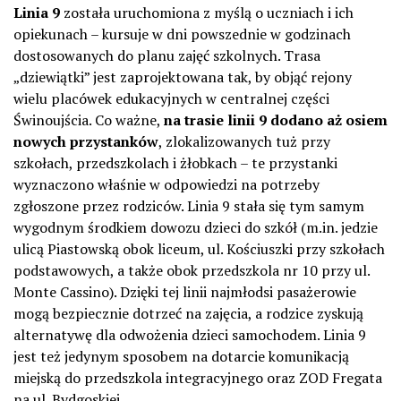
Linia 9
została uruchomiona z myślą o uczniach i ich
opiekunach – kursuje w dni powszednie w godzinach
dostosowanych do planu zajęć szkolnych. Trasa
„dziewiątki” jest zaprojektowana tak, by objąć rejony
wielu placówek edukacyjnych w centralnej części
Świnoujścia. Co ważne,
na trasie linii 9 dodano aż osiem
nowych przystanków
, zlokalizowanych tuż przy
szkołach, przedszkolach i żłobkach – te przystanki
wyznaczono właśnie w odpowiedzi na potrzeby
zgłoszone przez rodziców. Linia 9 stała się tym samym
wygodnym środkiem dowozu dzieci do szkół (m.in. jedzie
ulicą Piastowską obok liceum, ul. Kościuszki przy szkołach
podstawowych, a także obok przedszkola nr 10 przy ul.
Monte Cassino). Dzięki tej linii najmłodsi pasażerowie
mogą bezpiecznie dotrzeć na zajęcia, a rodzice zyskują
alternatywę dla odwożenia dzieci samochodem. Linia 9
jest też jedynym sposobem na dotarcie komunikacją
miejską do przedszkola integracyjnego oraz ZOD Fregata
na ul. Bydgoskiej.