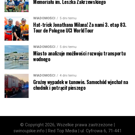
Memoriału im. Leszka Zakrzewskiego
WIADOMOŚCI
5 dni temu
Hat-trick Jonathana Milana! Za nami 3. etap 83.
Tour de Pologne UCI WorldTour
WIADOMOŚCI
5 dni temu
Miasto analizuje możliwości rozwoju transportu
wodnego
WIADOMOŚCI
4 dni temu
Groźny wypadek w Łunowie. Samochód wjechał na
chodnik i potrącił pieszego
© Copyright 2026, Wszelkie prawa zastrzeżone |
swinoujskie.info | Red Top Media | ul. Cyfrowa 6, 71-441