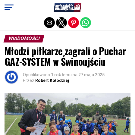
Exit mobile version
WIADOMOŚCI
Młodzi piłkarze zagrali o Puchar
GAZ-SYSTEM w Świnoujściu
Opublikowano
1 rok temu
na
27 maja 2025
Przez
Robert Kołodziej