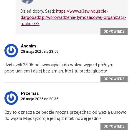
Dzień dobry, Stąd:
https://www.s3swinoujscie-
dargobadz.pl/wprowadzenie-tymczasowej-organizacji-
ruchu-73/
ODPOWIEDZ
Anonim
28 maja 2025 na 23:59
dziś czyli 28,05 od swinoujscia do wolina wyjazd późnym
popołudniem i dalej bez zmian. ktoś tu bredzi głupoty.
ODPOWIEDZ
Przemas
28 maja 2025 na 20:35
Czy to oznacza że bedzie można przejechac od wezła Łunowo
do węzła Międzyzdroje jedną z nitek nowej jezdni?
ODPOWIEDZ