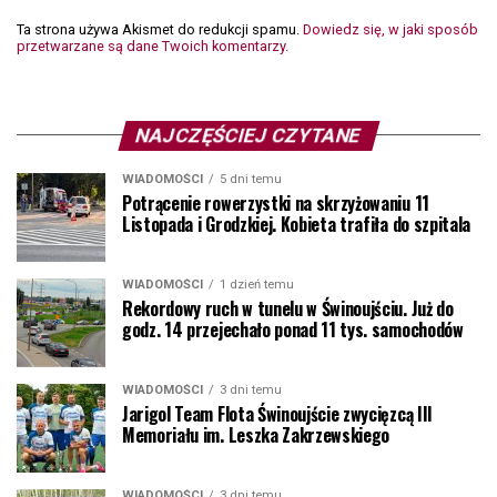
Ta strona używa Akismet do redukcji spamu.
Dowiedz się, w jaki sposób
przetwarzane są dane Twoich komentarzy.
NAJCZĘŚCIEJ CZYTANE
WIADOMOŚCI
5 dni temu
Potrącenie rowerzystki na skrzyżowaniu 11
Listopada i Grodzkiej. Kobieta trafiła do szpitala
WIADOMOŚCI
1 dzień temu
Rekordowy ruch w tunelu w Świnoujściu. Już do
godz. 14 przejechało ponad 11 tys. samochodów
WIADOMOŚCI
3 dni temu
Jarigol Team Flota Świnoujście zwycięzcą III
Memoriału im. Leszka Zakrzewskiego
WIADOMOŚCI
3 dni temu