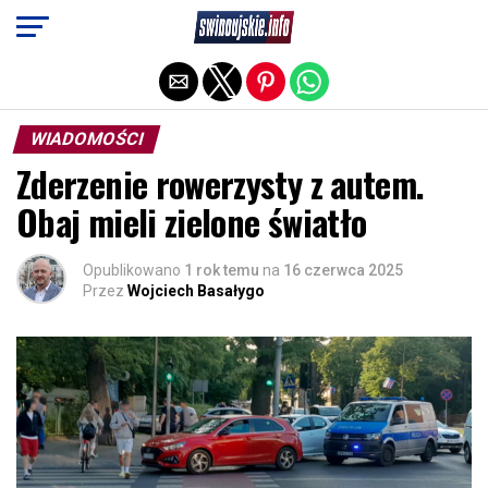
Exit mobile version
WIADOMOŚCI
Zderzenie rowerzysty z autem.
Obaj mieli zielone światło
Opublikowano
1 rok temu
na
16 czerwca 2025
Przez
Wojciech Basałygo