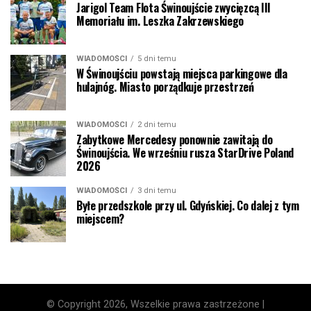
Jarigol Team Flota Świnoujście zwycięzcą III
Memoriału im. Leszka Zakrzewskiego
WIADOMOŚCI
5 dni temu
W Świnoujściu powstają miejsca parkingowe dla
hulajnóg. Miasto porządkuje przestrzeń
WIADOMOŚCI
2 dni temu
Zabytkowe Mercedesy ponownie zawitają do
Świnoujścia. We wrześniu rusza StarDrive Poland
2026
WIADOMOŚCI
3 dni temu
Byłe przedszkole przy ul. Gdyńskiej. Co dalej z tym
miejscem?
© Copyright 2026, Wszelkie prawa zastrzeżone |