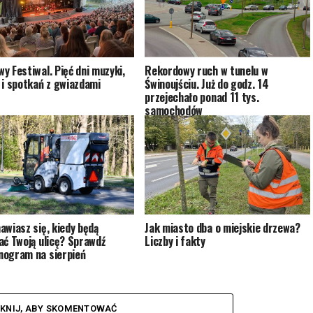
y Festiwal. Pięć dni muzyki,
Rekordowy ruch w tunelu w
 i spotkań z gwiazdami
Świnoujściu. Już do godz. 14
przejechało ponad 11 tys.
samochodów
awiasz się, kiedy będą
Jak miasto dba o miejskie drzewa?
ać Twoją ulicę? Sprawdź
Liczby i fakty
ogram na sierpień
IKNIJ, ABY SKOMENTOWAĆ