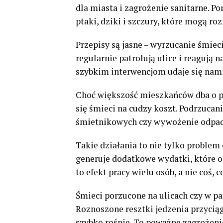
dla miasta i zagrożenie sanitarne. P
ptaki, dziki i szczury, które mogą ro
Przepisy są jasne – wyrzucanie śmiec
regularnie patrolują ulice i reagują n
szybkim interwencjom udaje się namie
Choć większość mieszkańców dba o po
się śmieci na cudzy koszt. Podrzucan
śmietnikowych czy wywożenie odpadó
Takie działania to nie tylko problem 
generuje dodatkowe wydatki, które o
to efekt pracy wielu osób, a nie coś, c
Śmieci porzucone na ulicach czy w pa
Roznoszone resztki jedzenia przyciąg
szybko rośnie. To poważne zagrożenie