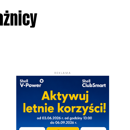
ażnicy
REKLAMA