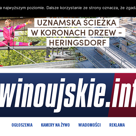
na najwyższym poziomie. Dalsze korzystanie ze strony oznacza, że zgadz
OGŁOSZENIA
KAMERY NA ŻYWO
WIADOMOŚCI
REKLAMA