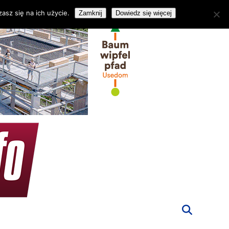
asz się na ich użycie.
Zamknij
Dowiedz się więcej