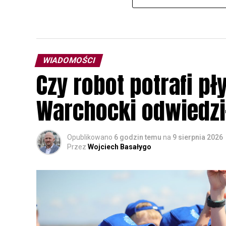
WIADOMOŚCI
Czy robot potrafi p
Warchocki odwiedzi
Opublikowano
6 godzin temu
na
9 sierpnia 2026
Przez
Wojciech Basałygo