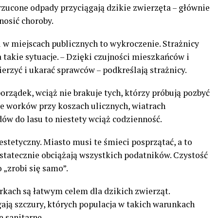
orzucone odpady przyciągają dzikie zwierzęta – głównie
znosić choroby.
i w miejscach publicznych to wykroczenie. Strażnicy
a takie sytuacje. – Dzięki czujności mieszkańców i
rzyć i ukarać sprawców – podkreślają strażnicy.
rządek, wciąż nie brakuje tych, którzy próbują pozbyć
ie worków przy koszach ulicznych, wiatrach
w do lasu to niestety wciąż codzienność.
estetyczny. Miasto musi te śmieci posprzątać, a to
statecznie obciążają wszystkich podatników. Czystość
o „zrobi się samo”.
rkach są łatwym celem dla dzikich zwierząt.
ają szczury, których populacja w takich warunkach
 sanitarne.