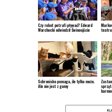
Czy robot potrafi pływać? Edward
Markow
Warchocki odwiedził Świnoujście
teatru
Schronisko pomaga, ile tylko może.
Zastan
Ale nie jest z gumy
sprząt
harmon
KL