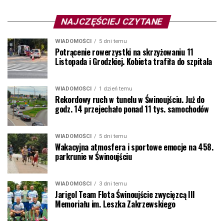
NAJCZĘŚCIEJ CZYTANE
WIADOMOŚCI
5 dni temu
Potrącenie rowerzystki na skrzyżowaniu 11
Listopada i Grodzkiej. Kobieta trafiła do szpitala
WIADOMOŚCI
1 dzień temu
Rekordowy ruch w tunelu w Świnoujściu. Już do
godz. 14 przejechało ponad 11 tys. samochodów
WIADOMOŚCI
5 dni temu
Wakacyjna atmosfera i sportowe emocje na 458.
parkrunie w Świnoujściu
WIADOMOŚCI
3 dni temu
Jarigol Team Flota Świnoujście zwycięzcą III
Memoriału im. Leszka Zakrzewskiego