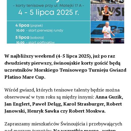
W najbliższy weekend (4-5 lipca 2025), już po raz
dwudziesty pierwszy, świnoujskie korty gościć będą
uczestników Morskiego Tenisowego Turnieju Gwiazd
Platino Mare Cup.
Wśród gwiazd, których tenisowe talenty będzie można
obserwować w tym roku są między innymi:
Anna Guzik,
Jan Englert, Paweł Deląg, Karol Strasburger, Robert
Janowski, Henryk Sawka czy Robert Moskwa.
Zapraszamy mieszkańców Świnoujścia i przebywających
nad morzem turystów.
Na wszystkie mecze –wstęp