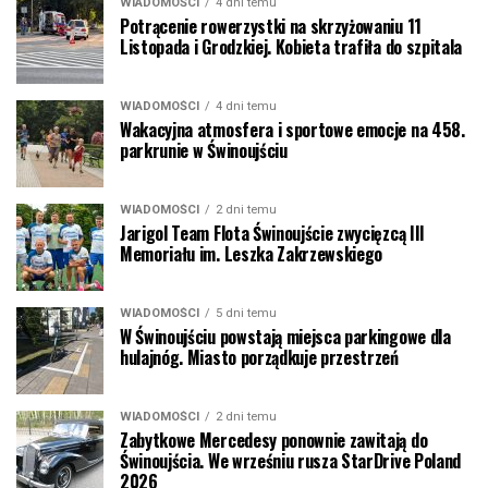
WIADOMOŚCI
4 dni temu
Potrącenie rowerzystki na skrzyżowaniu 11
Listopada i Grodzkiej. Kobieta trafiła do szpitala
WIADOMOŚCI
4 dni temu
Wakacyjna atmosfera i sportowe emocje na 458.
parkrunie w Świnoujściu
WIADOMOŚCI
2 dni temu
Jarigol Team Flota Świnoujście zwycięzcą III
Memoriału im. Leszka Zakrzewskiego
WIADOMOŚCI
5 dni temu
W Świnoujściu powstają miejsca parkingowe dla
hulajnóg. Miasto porządkuje przestrzeń
WIADOMOŚCI
2 dni temu
Zabytkowe Mercedesy ponownie zawitają do
Świnoujścia. We wrześniu rusza StarDrive Poland
2026