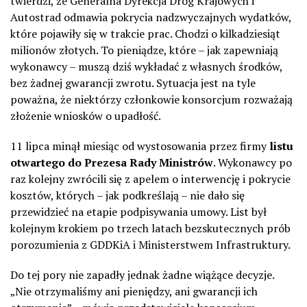
twierdzi, że Generalna Dyrekcja Dróg Krajowych i
Autostrad odmawia pokrycia nadzwyczajnych wydatków,
które pojawiły się w trakcie prac. Chodzi o kilkadziesiąt
milionów złotych. To pieniądze, które – jak zapewniają
wykonawcy – muszą dziś wykładać z własnych środków,
bez żadnej gwarancji zwrotu. Sytuacja jest na tyle
poważna, że niektórzy członkowie konsorcjum rozważają
złożenie wniosków o upadłość.
11 lipca minął miesiąc od wystosowania przez firmy
listu
otwartego do Prezesa Rady Ministrów
. Wykonawcy po
raz kolejny zwrócili się z apelem o interwencję i pokrycie
kosztów, których – jak podkreślają – nie dało się
przewidzieć na etapie podpisywania umowy. List był
kolejnym krokiem po trzech latach bezskutecznych prób
porozumienia z GDDKiA i Ministerstwem Infrastruktury.
Do tej pory nie zapadły jednak żadne wiążące decyzje.
„Nie otrzymaliśmy ani pieniędzy, ani gwarancji ich