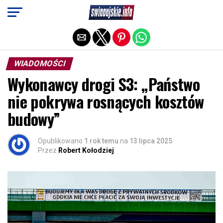
Exit mobile version
WIADOMOŚCI
Wykonawcy drogi S3: „Państwo
nie pokrywa rosnących kosztów
budowy”
Opublikowano
1 rok temu
na
13 lipca 2025
Przez
Robert Kołodziej