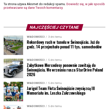
Ta strona używa Akismet do redukcji spamu.
Dowiedz się, w jaki sposób
przetwarzane są dane Twoich komentarzy.
NAJCZĘŚCIEJ CZYTANE
WIADOMOŚCI
3 dni temu
Rekordowy ruch w tunelu w Świnoujściu. Już do
godz. 14 przejechało ponad 11 tys. samochodów
WIADOMOŚCI
5 dni temu
Zabytkowe Mercedesy ponownie zawitają do
Świnoujścia. We wrześniu rusza StarDrive Poland
2026
WIADOMOŚCI
5 dni temu
Jarigol Team Flota Świnoujście zwycięzcą III
Memoriału im. Leszka Zakrzewskiego
WIADOMOŚCI
5 dni temu