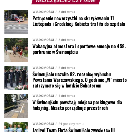
NAJCZĘŚCIEJ CZYTANE
WIADOMOŚCI
3 dni temu
Potrącenie rowerzystki na skrzyżowaniu 11
Listopada i Grodzkiej. Kobieta trafiła do szpitala
WIADOMOŚCI
3 dni temu
Wakacyjna atmosfera i sportowe emocje na 458.
parkrunie w Świnoujściu
WIADOMOŚCI
5 dni temu
Świnoujście uczciło 82. rocznicę wybuchu
Powstania Warszawskiego. O godzinie „W” miasto
zatrzymało się w hołdzie Bohaterom
WIADOMOŚCI
4 dni temu
W Świnoujściu powstają miejsca parkingowe dla
hulajnóg. Miasto porządkuje przestrzeń
WIADOMOŚCI
24 godziny temu
Jarigol Team Flota Świnoujście zwycięzcą III