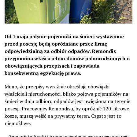
Od 1 maja jedynie pojemniki na śmieci wystawione
przed posesję będą opróżniane przez firmę
odpowiedzialną za odbiór odpadów. Remondis
przypomina właścicielom domów jednorodzinnych o
obowiązujących przepisach i zapowiada
konsekwentną egzekucję prawa.
Mimo, że przepisy wyraźnie określają obowiązki
właścicieli nieruchomości, blisko połowa pojemników na
śmieci w dniu odbioru odpadów jest uwięziona na terenie
posesji. Pracownicy Remondisu, by opróżnić 120-litrowe
kosze, muszą wejść na prywatny teren. Często jest to
niemożliwe.
– Zamknięte furtki i bramy wjazdowe czy agresywne psy