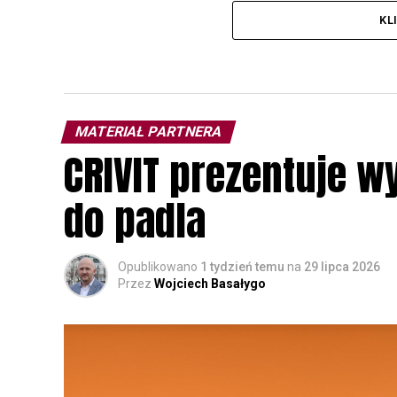
KL
MATERIAŁ PARTNERA
CRIVIT prezentuje w
do padla
Opublikowano
1 tydzień temu
na
29 lipca 2026
Przez
Wojciech Basałygo