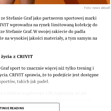
Foto: news aktuell
e Stefanie Graf jako partnerem sportowej marki
RIVIT wprowadza na rynek limitowaną kolekcję do
ze Stefanie Graf. W swojej rakiecie do padla
kże na wysokiej jakości materiały, a tym samym na
 życia z CRIVIT
raf sport to znacznie więcej niż tylko trening i
ycia. CRIVIT sprawia, że to podejście jest dostępne
ortów, takich jak padel.
ja z włókna węglowego 12K, zapewnia, że nie
cej, rakieta została poddana intensywnym testom
wytrzyma nawet najcięższe mecze.
TINUE READING