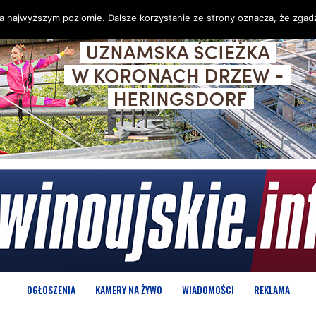
na najwyższym poziomie. Dalsze korzystanie ze strony oznacza, że zgadz
OGŁOSZENIA
KAMERY NA ŻYWO
WIADOMOŚCI
REKLAMA