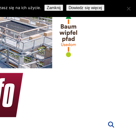
asz się na ich użycie.
Zamknij
Dowiedz się więcej