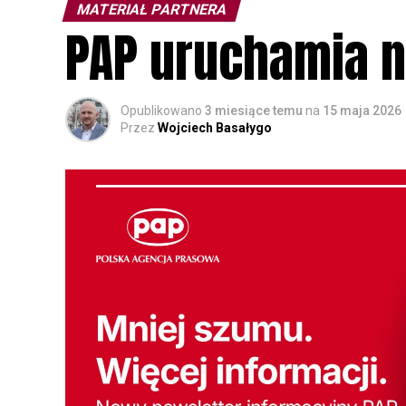
MATERIAŁ PARTNERA
PAP uruchamia n
Opublikowano
3 miesiące temu
na
15 maja 2026
Przez
Wojciech Basałygo