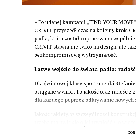
– Po udanej kampanii „FIND YOUR MOVE” z
CRIVIT przyszedł czas na kolejny krok. C
padla, która została opracowana wspólnie 
CRIVIT stawia nie tylko na design, ale ta
bezkompromisową wytrzymałość.
Łatwe wejście do świata padla: radość
Dla światowej klasy sportsmenki Stefanie G
osiągane wyniki. To jakość oraz radość z ż
dla każdego poprzez odkrywanie nowych sp
Jakość rakiety, w szczególności konstrukc
trzeba martwić się o jej trwałość. Co wię
wspólnie ze Stefanie Graf, dzięki czemu 
CON