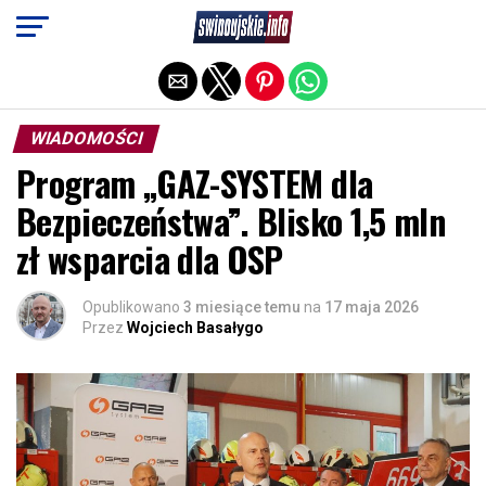
Exit mobile version
WIADOMOŚCI
Program „GAZ-SYSTEM dla
Bezpieczeństwa”. Blisko 1,5 mln
zł wsparcia dla OSP
Opublikowano
3 miesiące temu
na
17 maja 2026
Przez
Wojciech Basałygo