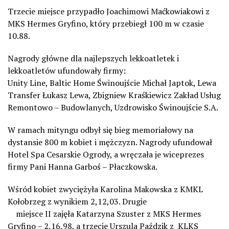
Trzecie miejsce przypadło Joachimowi Maćkowiakowi z
MKS Hermes Gryfino, który przebiegł 100 m w czasie
10.88.
Nagrody główne dla najlepszych lekkoatletek i
lekkoatletów ufundowały firmy:
Unity Line, Baltic Home Świnoujście Michał Japtok, Lewa
Transfer Łukasz Lewa, Zbigniew Kraśkiewicz Zakład Usług
Remontowo – Budowlanych, Uzdrowisko Świnoujście S.A.
W ramach mityngu odbył się bieg memoriałowy na
dystansie 800 m kobiet i mężczyzn. Nagrody ufundował
Hotel Spa Cesarskie Ogrody, a wręczała je wiceprezes
firmy Pani Hanna Garboś – Płaczkowska.
Wśród kobiet zwyciężyła Karolina Makowska z KMKL
Kołobrzeg z wynikiem 2,12,03. Drugie
miejsce II zajęła Katarzyna Szuster z MKS Hermes
Gryfino – 2,16,98, a trzecie Urszula Paździk z KLKS