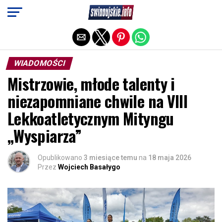
Exit mobile version
WIADOMOŚCI
Mistrzowie, młode talenty i
niezapomniane chwile na VIII
Lekkoatletycznym Mityngu
„Wyspiarza”
Opublikowano
3 miesiące temu
na
18 maja 2026
Przez
Wojciech Basałygo