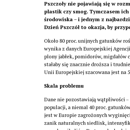
Pszczoły nie pojawiają się w roz
plastik czy smog. Tymczasem ich 
środowiska – i jednym z najbardz
Dzień Pszczół to okazja, by przy
Około 80 proc. unijnych gatunków roś
wynika z danych Europejskiej Agencj
plony jabłek, pomidorów, migdałów cz
stałaby się znacznie droższa i trudn
Unii Europejskiej szacowana jest na 
Skala problemu
Dane nie pozostawiają wątpliwości – 
populacji, a niemal 40 proc. gatunkó
jest w Europie zagrożonych wyginięci
zanik naturalnych siedlisk, intensyf