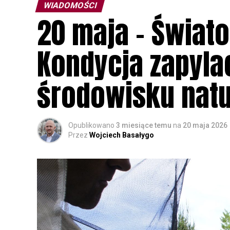
WIADOMOŚCI
20 maja – Świato
Kondycja zapyla
środowisku nat
Opublikowano
3 miesiące temu
na
20 maja 2026
Przez
Wojciech Basałygo