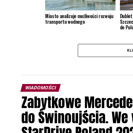
Miasto analizuje możliwości rozwoju
Dublet
transportu wodnego
Szczec
de Pol
KL
WIADOMOŚCI
Zabytkowe Mercede
do Świnoujścia. We
StarDrive Poland 20