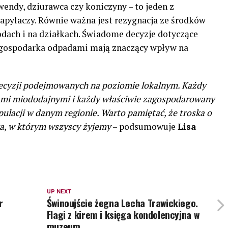
endy, dziurawca czy koniczyny – to jeden z
apylaczy. Równie ważna jest rezygnacja ze środków
ach i na działkach. Świadome decyzje dotyczące
a gospodarka odpadami mają znaczący wpływ na
decyzji podejmowanych na poziomie lokalnym. Każdy
inami miododajnymi i każdy właściwie zagospodarowany
pulacji w danym regionie. Warto pamiętać, że troska o
ka, w którym wszyscy żyjemy
– podsumowuje
Lisa
UP NEXT
r
Świnoujście żegna Lecha Trawickiego.
Flagi z kirem i księga kondolencyjna w
muzeum