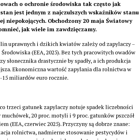
mowach o ochronie środowiska tak często jak
stan jest jednym z najczulszych wskaźników stanu
iej niepokojących. Obchodzony 20 maja Światowy
pomnieć, jak wiele im zawdzięczamy.
lin uprawnych i dzikich kwiatów zależy od zapylaczy –
i Środowiska (EEA, 2025). Bez tych pracowitych owadów
y słonecznika drastycznie by spadły, a ich produkcja
iejsza. Ekonomiczna wartość zapylania dla rolnictwa w
5-15 miliardów euro rocznie.
co trzeci gatunek zapylaczy notuje spadek liczebności
w muchówek, 20 proc. motyli i 9 proc. gatunków pszczół
em (EEA, czerwiec 2025). Przyczyny są dobrze znane:
ikacja rolnictwa, nadmierne stosowanie pestycydów i