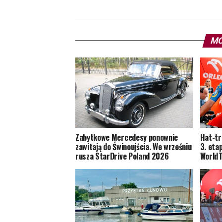
MO
Zabytkowe Mercedesy ponownie
Hat-tr
zawitają do Świnoujścia. We wrześniu
3. eta
rusza StarDrive Poland 2026
World