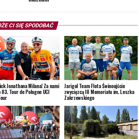
ŻE CI SIĘ SPODOBAĆ
ick Jonathana Milana! Za nami
Jarigol Team Flota Świnoujście
p 83. Tour de Pologne UCI
zwycięzcą III Memoriału im. Leszka
Tour
Zakrzewskiego