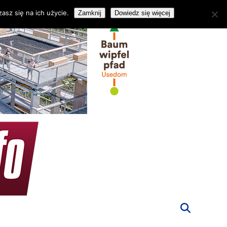
asz się na ich użycie.
Zamknij
Dowiedz się więcej