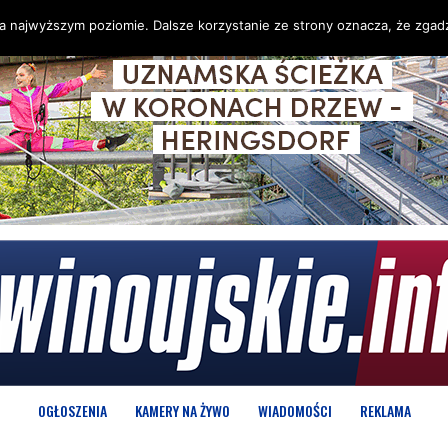
na najwyższym poziomie. Dalsze korzystanie ze strony oznacza, że zgadz
OGŁOSZENIA
KAMERY NA ŻYWO
WIADOMOŚCI
REKLAMA