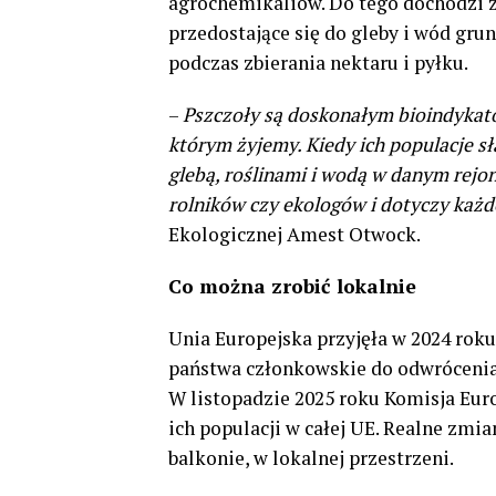
agrochemikaliów. Do tego dochodzi z
przedostające się do gleby i wód gru
podczas zbierania nektaru i pyłku.
–
Pszczoły są doskonałym bioindykato
którym żyjemy. Kiedy ich populacje sła
glebą, roślinami i wodą w danym rejon
rolników czy ekologów i dotyczy każd
Ekologicznej Amest Otwock.
Co można zrobić lokalnie
Unia Europejska przyjęła w 2024 rok
państwa członkowskie do odwrócenia 
W listopadzie 2025 roku Komisja Eu
ich populacji w całej UE. Realne zmia
balkonie, w lokalnej przestrzeni.