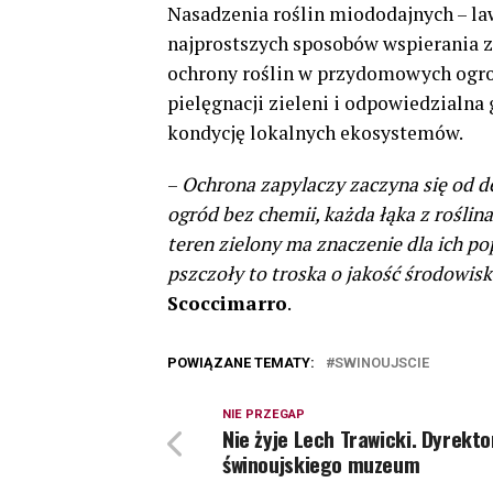
Nasadzenia roślin miododajnych – law
najprostszych sposobów wspierania z
ochrony roślin w przydomowych ogrod
pielęgnacji zieleni i odpowiedzialn
kondycję lokalnych ekosystemów.
–
Ochrona zapylaczy zaczyna się od 
ogród bez chemii, każda łąka z rośl
teren zielony ma znaczenie dla ich po
pszczoły to troska o jakość środowis
Scoccimarro
.
POWIĄZANE TEMATY:
SWINOUJSCIE
NIE PRZEGAP
Nie żyje Lech Trawicki. Dyrekto
świnoujskiego muzeum