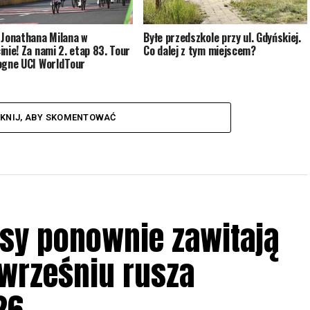
 Jonathana Milana w
Byłe przedszkole przy ul. Gdyńskiej.
inie! Za nami 2. etap 83. Tour
Co dalej z tym miejscem?
ogne UCI WorldTour
IKNIJ, ABY SKOMENTOWAĆ
sy ponownie zawitają
 wrześniu rusza
26