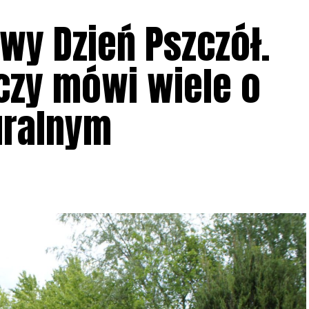
wy Dzień Pszczół.
czy mówi wiele o
uralnym