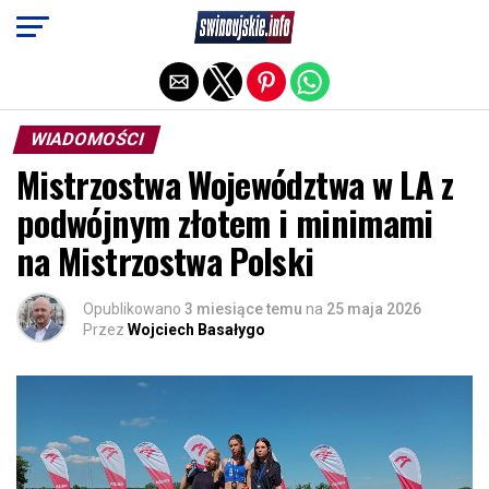
Exit mobile version
WIADOMOŚCI
Mistrzostwa Województwa w LA z
podwójnym złotem i minimami
na Mistrzostwa Polski
Opublikowano
3 miesiące temu
na
25 maja 2026
Przez
Wojciech Basałygo