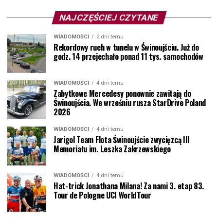
NAJCZĘŚCIEJ CZYTANE
WIADOMOŚCI
2 dni temu
Rekordowy ruch w tunelu w Świnoujściu. Już do
godz. 14 przejechało ponad 11 tys. samochodów
WIADOMOŚCI
4 dni temu
Zabytkowe Mercedesy ponownie zawitają do
Świnoujścia. We wrześniu rusza StarDrive Poland
2026
WIADOMOŚCI
4 dni temu
Jarigol Team Flota Świnoujście zwycięzcą III
Memoriału im. Leszka Zakrzewskiego
WIADOMOŚCI
4 dni temu
Hat-trick Jonathana Milana! Za nami 3. etap 83.
Tour de Pologne UCI WorldTour