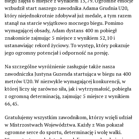
biegu zajęła 6 miejsce z wynikiem 13,79. Ogromne emocje
wzbudził start naszego zawodnika Adama Grudnia U20,
który niejednokrotnie zdobywał już medale, a tym razem
stanął na starcie wyjątkowo mocnego biegu. Pomimo
wymagającej obsady, Adam dystans 400 m pobiegł
znakomicie zajmując 5 miejsce z wynikiem 52,10 i
ustanawiając rekord życiowy. To występ, który pokazuje
jego ogromny potencjał i odporność na presję.
Na szczególne wyróżnienie zasługuje także nasza
zawodniczka Justyna Guzenda startująca w biegu na 400
metrów U20. W niezwykle wymagającej konkurencji, w
której liczy się zarówno siła, jak i wytrzymałość, pobiegła
z ogromną determinacją, zajmując 5 miejsce z wynikiem
66,45.
Gratulujemy wszystkim zawodnikom, którzy wzięli udział
w Mistrzostwach Województwa. Każdy z Was pokazał
ogromne serce do sportu, determinację i wolę walki.