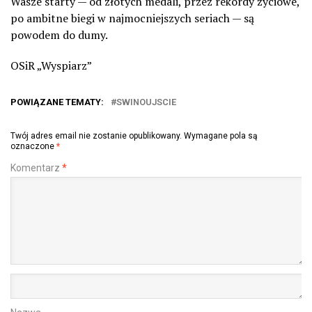
Wasze starty — od złotych medali, przez rekordy życiowe,
po ambitne biegi w najmocniejszych seriach — są
powodem do dumy.
OSiR „Wyspiarz”
POWIĄZANE TEMATY:
SWINOUJSCIE
Twój adres email nie zostanie opublikowany.
Wymagane pola są
oznaczone
*
Komentarz
*