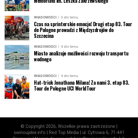
Memoriału im. Leszka Zakrzewskiego
WIADOMOŚCI
5 dni temu
Czas na sprinterskie emocje! Drugi etap 83. Tour
de Pologne prowadzi z Międzyzdrojów do
Szczecina
WIADOMOŚCI
4 dni temu
Miasto analizuje możliwości rozwoju transportu
wodnego
WIADOMOŚCI
4 dni temu
Hat-trick Jonathana Milana! Za nami 3. etap 83.
Tour de Pologne UCI WorldTour
© Copyright 2026, Wszelkie prawa zastrzeżone |
swinoujskie.info | Red Top Media | ul. Cyfrowa 6, 71-441