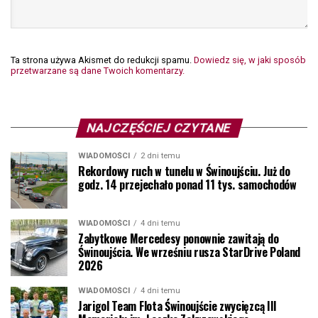
Ta strona używa Akismet do redukcji spamu.
Dowiedz się, w jaki sposób
przetwarzane są dane Twoich komentarzy.
NAJCZĘŚCIEJ CZYTANE
WIADOMOŚCI
2 dni temu
Rekordowy ruch w tunelu w Świnoujściu. Już do
godz. 14 przejechało ponad 11 tys. samochodów
WIADOMOŚCI
4 dni temu
Zabytkowe Mercedesy ponownie zawitają do
Świnoujścia. We wrześniu rusza StarDrive Poland
2026
WIADOMOŚCI
4 dni temu
Jarigol Team Flota Świnoujście zwycięzcą III