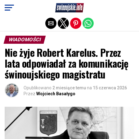
Exit mobile version
WIADOMOŚCI
Nie żyje Robert Karelus. Przez
lata odpowiadał za komunikację
świnoujskiego magistratu
Opublikowano
2 miesiące temu
na
15 czerwca 2026
Przez
Wojciech Basałygo