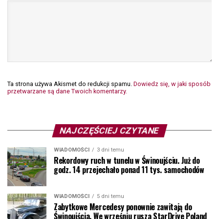
Ta strona używa Akismet do redukcji spamu.
Dowiedz się, w jaki sposób
przetwarzane są dane Twoich komentarzy.
NAJCZĘŚCIEJ CZYTANE
WIADOMOŚCI
3 dni temu
Rekordowy ruch w tunelu w Świnoujściu. Już do
godz. 14 przejechało ponad 11 tys. samochodów
WIADOMOŚCI
5 dni temu
Zabytkowe Mercedesy ponownie zawitają do
Świnoujścia. We wrześniu rusza StarDrive Poland