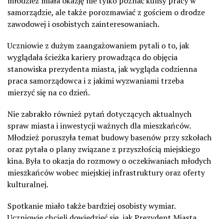
młodzież miała okazję nie tylko poznać kulisy pracy w
samorządzie, ale także porozmawiać z gościem o drodze
zawodowej i osobistych zainteresowaniach.
Uczniowie z dużym zaangażowaniem pytali o to, jak
wyglądała ścieżka kariery prowadząca do objęcia
stanowiska prezydenta miasta, jak wygląda codzienna
praca samorządowca i z jakimi wyzwaniami trzeba
mierzyć się na co dzień.
Nie zabrakło również pytań dotyczących aktualnych
spraw miasta i inwestycji ważnych dla mieszkańców.
Młodzież poruszyła temat budowy basenów przy szkołach
oraz pytała o plany związane z przyszłością miejskiego
kina. Była to okazja do rozmowy o oczekiwaniach młodych
mieszkańców wobec miejskiej infrastruktury oraz oferty
kulturalnej.
Spotkanie miało także bardziej osobisty wymiar.
Uczniowie chcieli dowiedzieć się, jak Prezydent Miasta