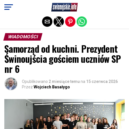
Exit mobile version
WIADOMOŚCI
Samorząd od kuchni. Prezydent
Świnoujścia gościem uczniów SP
nr 6
Opublikowano
2 miesiące temu
na
15 czerwca 2026
Przez
Wojciech Basałygo