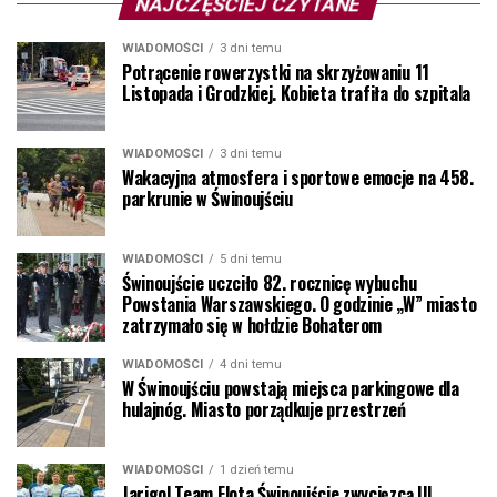
NAJCZĘŚCIEJ CZYTANE
WIADOMOŚCI
3 dni temu
Potrącenie rowerzystki na skrzyżowaniu 11
Listopada i Grodzkiej. Kobieta trafiła do szpitala
WIADOMOŚCI
3 dni temu
Wakacyjna atmosfera i sportowe emocje na 458.
parkrunie w Świnoujściu
WIADOMOŚCI
5 dni temu
Świnoujście uczciło 82. rocznicę wybuchu
Powstania Warszawskiego. O godzinie „W” miasto
zatrzymało się w hołdzie Bohaterom
WIADOMOŚCI
4 dni temu
W Świnoujściu powstają miejsca parkingowe dla
hulajnóg. Miasto porządkuje przestrzeń
WIADOMOŚCI
1 dzień temu
Jarigol Team Flota Świnoujście zwycięzcą III