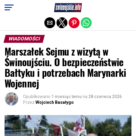
Exit mobile version
WIADOMOŚCI
Marszałek Sejmu z wizytą w
Świnoujściu. O bezpieczeństwie
Bałtyku i potrzebach Marynarki
Wojennej
Opublikowano
1 miesiąc temu
na
28 czerwca 2026
Przez
Wojciech Basałygo