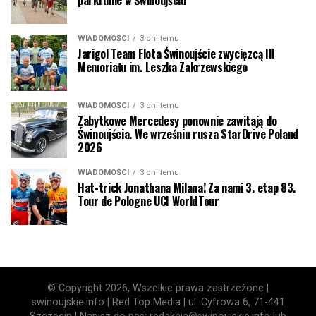
WIADOMOŚCI
3 dni temu
Jarigol Team Flota Świnoujście zwycięzcą III
Memoriału im. Leszka Zakrzewskiego
WIADOMOŚCI
3 dni temu
Zabytkowe Mercedesy ponownie zawitają do
Świnoujścia. We wrześniu rusza StarDrive Poland
2026
WIADOMOŚCI
3 dni temu
Hat-trick Jonathana Milana! Za nami 3. etap 83.
Tour de Pologne UCI WorldTour
© Copyright 2026, Wszelkie prawa zastrzeżone |
swinoujskie.info | Red Top Media | ul. Cyfrowa 6, 71-441