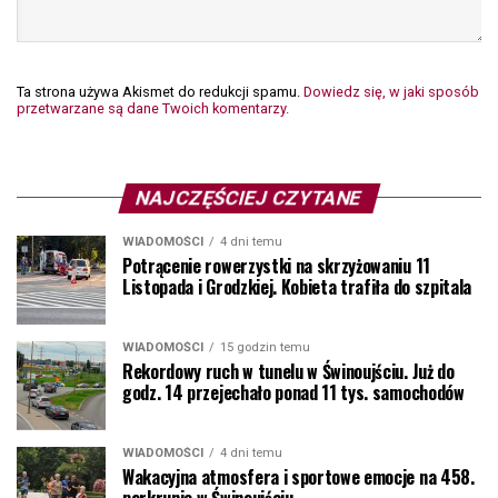
Ta strona używa Akismet do redukcji spamu.
Dowiedz się, w jaki sposób
przetwarzane są dane Twoich komentarzy.
NAJCZĘŚCIEJ CZYTANE
WIADOMOŚCI
4 dni temu
Potrącenie rowerzystki na skrzyżowaniu 11
Listopada i Grodzkiej. Kobieta trafiła do szpitala
WIADOMOŚCI
15 godzin temu
Rekordowy ruch w tunelu w Świnoujściu. Już do
godz. 14 przejechało ponad 11 tys. samochodów
WIADOMOŚCI
4 dni temu
Wakacyjna atmosfera i sportowe emocje na 458.
parkrunie w Świnoujściu