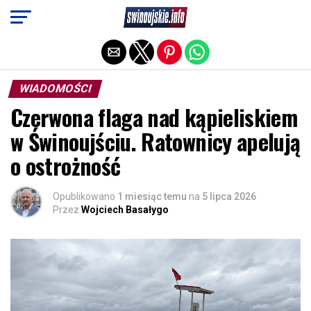
Exit mobile version
WIADOMOŚCI
Czerwona flaga nad kąpieliskiem
w Świnoujściu. Ratownicy apelują
o ostrożność
Opublikowano
1 miesiąc temu
na
5 lipca 2026
Przez
Wojciech Basałygo