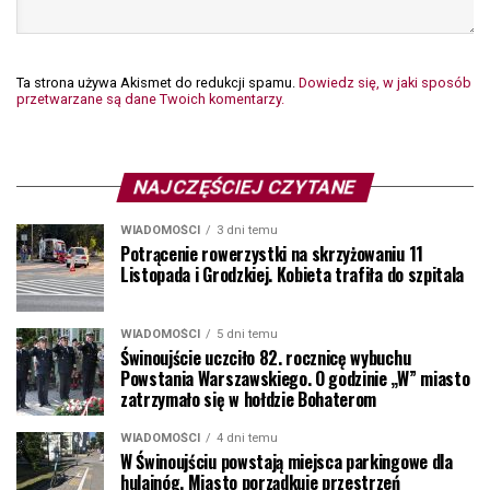
Ta strona używa Akismet do redukcji spamu.
Dowiedz się, w jaki sposób
przetwarzane są dane Twoich komentarzy.
NAJCZĘŚCIEJ CZYTANE
WIADOMOŚCI
3 dni temu
Potrącenie rowerzystki na skrzyżowaniu 11
Listopada i Grodzkiej. Kobieta trafiła do szpitala
WIADOMOŚCI
5 dni temu
Świnoujście uczciło 82. rocznicę wybuchu
Powstania Warszawskiego. O godzinie „W” miasto
zatrzymało się w hołdzie Bohaterom
WIADOMOŚCI
4 dni temu
W Świnoujściu powstają miejsca parkingowe dla
hulajnóg. Miasto porządkuje przestrzeń