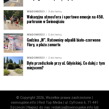
WIADOMOŚCI
3 dni temu
Wakacyjna atmosfera i sportowe emocje na 458.
parkrunie w Świnoujściu
WIADOMOŚCI
5 dni temu
Godzina „W”. Ratownicy odpalili biało-czerwone
flary, a plaża zamarła
WIADOMOŚCI
2 dni temu
Byłe przedszkole przy ul. Gdyńskiej. Co dalej z tym
miejscem?
© Copyright 2026, Wszelkie prawa zastrzeżone |
swinoujskie.info | Red Top Media | ul. Cyfrowa 6, 71-441
Szczecin | Napisz do nas: redakcja@swinoujskie.info lub