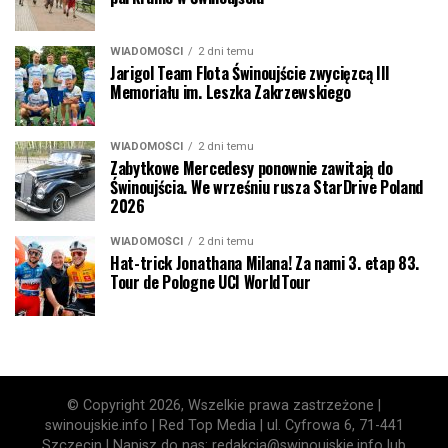
WIADOMOŚCI
2 dni temu
Jarigol Team Flota Świnoujście zwycięzcą III
Memoriału im. Leszka Zakrzewskiego
WIADOMOŚCI
2 dni temu
Zabytkowe Mercedesy ponownie zawitają do
Świnoujścia. We wrześniu rusza StarDrive Poland
2026
WIADOMOŚCI
2 dni temu
Hat-trick Jonathana Milana! Za nami 3. etap 83.
Tour de Pologne UCI WorldTour
© Copyright 2026, Wszelkie prawa zastrzeżone |
swinoujskie.info | Red Top Media | ul. Cyfrowa 6, 71-441
Szczecin | Napisz do nas: redakcja@swinoujskie.info lub