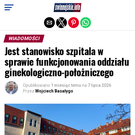
Exit mobile version
WIADOMOŚCI
Jest stanowisko szpitala w
sprawie funkcjonowania oddziału
ginekologiczno-położniczego
Opublikowano
1 miesiąc temu
na
7 lipca 2026
Przez
Wojciech Basałygo