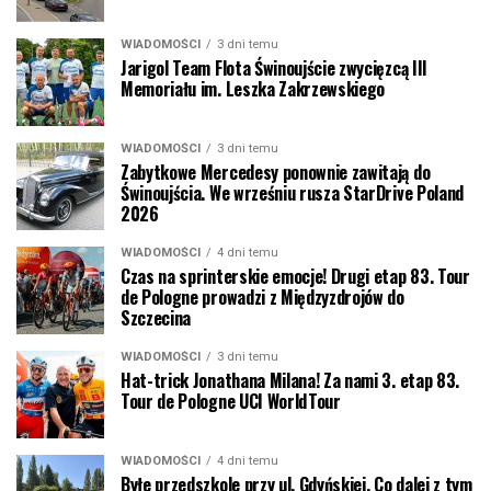
WIADOMOŚCI
3 dni temu
Jarigol Team Flota Świnoujście zwycięzcą III
Memoriału im. Leszka Zakrzewskiego
WIADOMOŚCI
3 dni temu
Zabytkowe Mercedesy ponownie zawitają do
Świnoujścia. We wrześniu rusza StarDrive Poland
2026
WIADOMOŚCI
4 dni temu
Czas na sprinterskie emocje! Drugi etap 83. Tour
de Pologne prowadzi z Międzyzdrojów do
Szczecina
WIADOMOŚCI
3 dni temu
Hat-trick Jonathana Milana! Za nami 3. etap 83.
Tour de Pologne UCI WorldTour
WIADOMOŚCI
4 dni temu
Byłe przedszkole przy ul. Gdyńskiej. Co dalej z tym