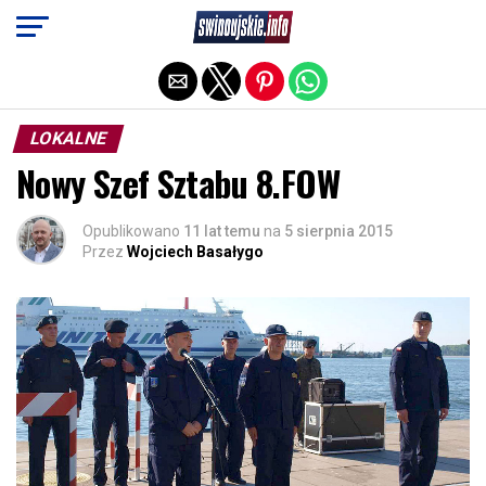
Exit mobile version
LOKALNE
Nowy Szef Sztabu 8.FOW
Opublikowano
11 lat temu
na
5 sierpnia 2015
Przez
Wojciech Basałygo