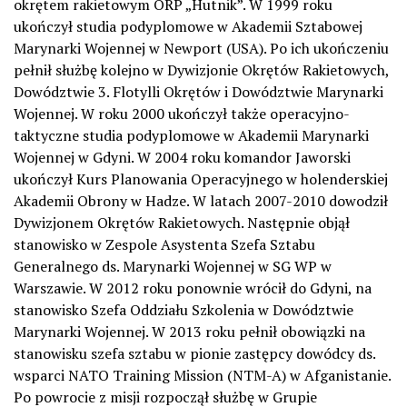
okrętem rakietowym ORP „Hutnik”. W 1999 roku
ukończył studia podyplomowe w Akademii Sztabowej
Marynarki Wojennej w Newport (USA). Po ich ukończeniu
pełnił służbę kolejno w Dywizjonie Okrętów Rakietowych,
Dowództwie 3. Flotylli Okrętów i Dowództwie Marynarki
Wojennej. W roku 2000 ukończył także operacyjno-
taktyczne studia podyplomowe w Akademii Marynarki
Wojennej w Gdyni. W 2004 roku komandor Jaworski
ukończył Kurs Planowania Operacyjnego w holenderskiej
Akademii Obrony w Hadze. W latach 2007-2010 dowodził
Dywizjonem Okrętów Rakietowych. Następnie objął
stanowisko w Zespole Asystenta Szefa Sztabu
Generalnego ds. Marynarki Wojennej w SG WP w
Warszawie. W 2012 roku ponownie wrócił do Gdyni, na
stanowisko Szefa Oddziału Szkolenia w Dowództwie
Marynarki Wojennej. W 2013 roku pełnił obowiązki na
stanowisku szefa sztabu w pionie zastępcy dowódcy ds.
wsparci NATO Training Mission (NTM-A) w Afganistanie.
Po powrocie z misji rozpoczął służbę w Grupie