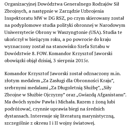
Organizacyjnej Dowództwa Generalnego Rodzajów Sił
Zbrojnych, a następnie w Zarządzie Uzbrojenia
Inspektoratu MW w DG RSZ, po czym skierowany został
na podyplomowe studia polityki obronnej w Narodowym
Uniwersytecie Obrony w Waszyngtonie (USA). Studia te
ukończył w bieżącym roku, a po powrocie do kraju
wyznaczony został na stanowisko Szefa Sztabu w
Dowództwie 8. FOW. Komandor Krzysztof Jaworski
obowiązki objął dzisiaj, 3 sierpnia 2015r.
Komandor Krzysztof Jaworski został odznaczony m.in.
złotym medalem „Za Zasługi dla Obronności Kraju”,
srebrnymi medalami „Za Długoletnią Służbę”, „Siły
Zbrojne w Służbie Ojczyzny” oraz „Gwiazdą Afganistanu”.
Ma dwóch synów Pawła i Michała. Razem z żoną lubi
podróżować, czynnie uprawia biegi na średnich
dystansach. Interesuje się literaturą marynistyczną,
szczególnie z okresu I i II wojny światowej.