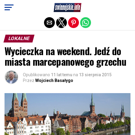
Exit mobile version
LOKALNE
Wycieczka na weekend. Jedź do
miasta marcepanowego grzechu
Opublikowano
11 lat temu
na
13 sierpnia 2015
Przez
Wojciech Basałygo