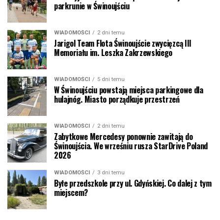
parkrunie w Świnoujściu
WIADOMOŚCI
2 dni temu
Jarigol Team Flota Świnoujście zwycięzcą III
Memoriału im. Leszka Zakrzewskiego
WIADOMOŚCI
5 dni temu
W Świnoujściu powstają miejsca parkingowe dla
hulajnóg. Miasto porządkuje przestrzeń
WIADOMOŚCI
2 dni temu
Zabytkowe Mercedesy ponownie zawitają do
Świnoujścia. We wrześniu rusza StarDrive Poland
2026
WIADOMOŚCI
3 dni temu
Byłe przedszkole przy ul. Gdyńskiej. Co dalej z tym
miejscem?