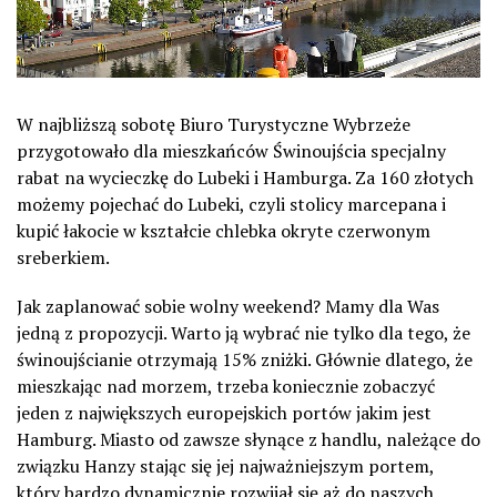
W najbliższą sobotę Biuro Turystyczne Wybrzeże
przygotowało dla mieszkańców Świnoujścia specjalny
rabat na wycieczkę do Lubeki i Hamburga. Za 160 złotych
możemy pojechać do Lubeki, czyli stolicy marcepana i
kupić łakocie w kształcie chlebka okryte czerwonym
sreberkiem.
Jak zaplanować sobie wolny weekend? Mamy dla Was
jedną z propozycji. Warto ją wybrać nie tylko dla tego, że
świnoujścianie otrzymają 15% zniżki. Głównie dlatego, że
mieszkając nad morzem, trzeba koniecznie zobaczyć
jeden z największych europejskich portów jakim jest
Hamburg. Miasto od zawsze słynące z handlu, należące do
związku Hanzy stając się jej najważniejszym portem,
który bardzo dynamicznie rozwijał się aż do naszych