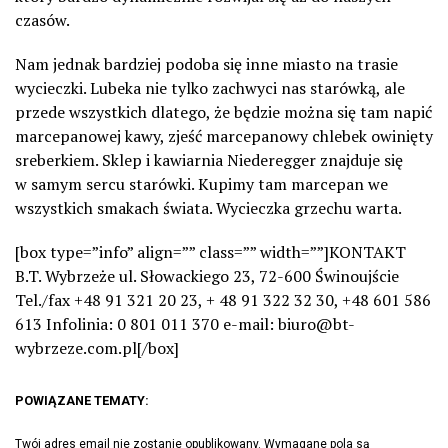
czasów.
Nam jednak bardziej podoba się inne miasto na trasie
wycieczki. Lubeka nie tylko zachwyci nas starówką, ale
przede wszystkich dlatego, że będzie można się tam napić
marcepanowej kawy, zjeść marcepanowy chlebek owinięty
sreberkiem. Sklep i kawiarnia Niederegger znajduje się
w samym sercu starówki. Kupimy tam marcepan we
wszystkich smakach świata. Wycieczka grzechu warta.
[box type=”info” align=”” class=”” width=””]KONTAKT
B.T. Wybrzeże ul. Słowackiego 23, 72-600 Świnoujście
Tel./fax +48 91 321 20 23, + 48 91 322 32 30, +48 601 586
613 Infolinia: 0 801 011 370 e-mail: biuro@bt-
wybrzeze.com.pl[/box]
POWIĄZANE TEMATY:
Twój adres email nie zostanie opublikowany.
Wymagane pola są